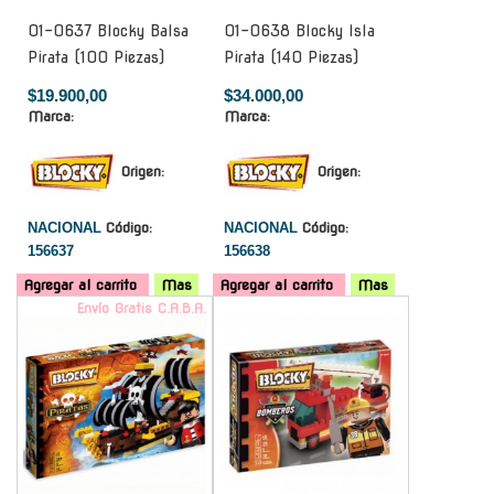
01-0637 Blocky Balsa
01-0638 Blocky Isla
Pirata (100 Piezas)
Pirata (140 Piezas)
$19.900,00
$34.000,00
Marca:
Marca:
Origen:
Origen:
NACIONAL
Código:
NACIONAL
Código:
156637
156638
Agregar al carrito
Mas
Agregar al carrito
Mas
Envío Gratis C.A.B.A.
-