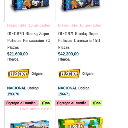
Disponible: 13 unidades
Disponible: 10 unidades
01-0670 Blocky Super
01-0671 Blocky Super
Policias Persecucion 70
Policias Comisaria 150
Piezas
Piezas
$21.600,00
$42.200,00
Marca:
Marca:
Origen:
Origen:
NACIONAL
Código:
NACIONAL
Código:
156670
156671
Agregar al carrito
Mas
Agregar al carrito
Mas
Envío Gratis C.A.B.A.
-