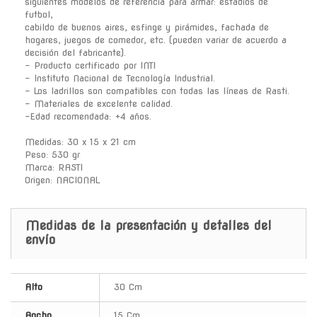
siguientes modelos de referencia para armar: estadios de
futbol,
cabildo de buenos aires, esfinge y pirámides, fachada de
hogares, juegos de comedor, etc. (pueden variar de acuerdo a
decisión del fabricante).
- Producto certificado por INTI
- Instituto Nacional de Tecnología Industrial.
- Los ladrillos son compatibles con todas las líneas de Rasti.
- Materiales de excelente calidad.
-Edad recomendada: +4 años.
Medidas: 30 x 15 x 21 cm
Peso: 530 gr
Marca: RASTI
Origen: NACIONAL
Medidas de la presentación y detalles del
envío
Alto
30 Cm
Ancho
15 Cm