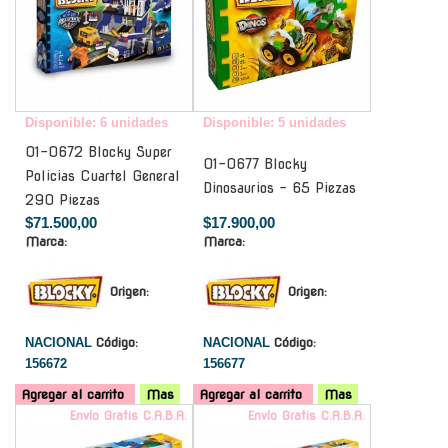
Disponible: 6 unidades
Disponible: 5 unidades
01-0672 Blocky Super
01-0677 Blocky
Policias Cuartel General
Dinosaurios - 65 Piezas
290 Piezas
$71.500,00
$17.900,00
Marca:
Marca:
Origen:
Origen:
NACIONAL
Código:
NACIONAL
Código:
156672
156677
Agregar al carrito
Mas
Agregar al carrito
Mas
Envío Gratis C.A.B.A.
Envío Gratis C.A.B.A.