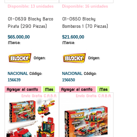
Disponible: 13 unidades
Disponible: 16 unidades
01-0639 Blocky Barco
01-0650 Blocky
Pirata (290 Piezas)
Bomberos 1 (70 Piezas)
$65.000,00
$21.600,00
Marca:
Marca:
Origen:
Origen:
NACIONAL
Código:
NACIONAL
Código:
156639
156650
Agregar al carrito
Mas
Agregar al carrito
Mas
Envío Gratis C.A.B.A.
Envío Gratis C.A.B.A.