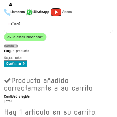
Llamanos
Whatsapp
Videos
Productos
Menú
Populares
¿Que estas buscando?
Categorías
Carrito:
O
Marcas
Ningún producto
Mayoristas
$0,00
Total
Confirmar
Contacto
Producto añadido
-
Envío gratis a C.A.B.A. a
correctamente a su carrito
partir de $30000
Cantidad elegida
Total
Hay 1 articulo en su carrito.