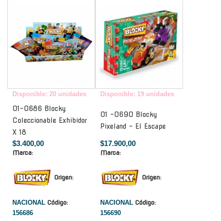
-
-
Disponible: 20 unidades
Disponible: 19 unidades
01-0686 Blocky
01 -0690 Blocky
Coleccionable Exhibidor
Pixeland - El Escape
X 18
$3.400,00
$17.900,00
Marca:
Marca:
Origen:
Origen:
NACIONAL
Código:
NACIONAL
Código:
156686
156690