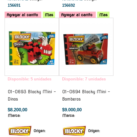
156691
156692
Agregar al carrito
Mas
Agregar al carrito
Mas
-
-
Disponible: 5 unidades
Disponible: 7 unidades
01-0693 Blocky Mini -
01-0694 Blocky Mini -
Dinos
Bomberos
$8.200,00
$9.000,00
Marca:
Marca:
Origen:
Origen: