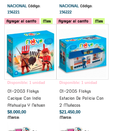
NACIONAL
Código:
NACIONAL
Código:
156221
156222
Agregar al carrito
Mas
Agregar al carrito
Mas
-
-
Disponible: 1 unidad
Disponible: 1 unidad
01-2003 Flokys
01-2005 Flokys
Cacique Con Indio
Estacion De Policia Con
Atahualpa Y Nehuen
2 Muñecos
$8.000,00
$21.450,00
Marca:
Marca: