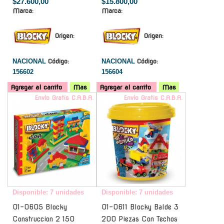
$27.600,00
$15.800,00
Marca:
Marca:
Origen:
Origen:
NACIONAL
Código:
NACIONAL
Código:
156602
156604
Agregar al carrito
Mas
Agregar al carrito
Mas
Envío Gratis C.A.B.A.
Envío Gratis C.A.B.A.
Disponible: 7 unidades
Disponible: 7 unidades
01-0605 Blocky
01-0611 Blocky Balde 3
Construccion 2 150
200 Piezas Con Techos