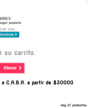
arrito:
O
ingún producto
0,00
Total
Confirmar
 su carrito.
Abonar
-
s a C.A.B.A. a partir de $30000
Hay 37 productos.