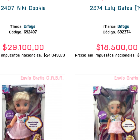
2407 Kiki Cookie
2374 Luly Gatea (T
Marca
:
Ditoys
Marca
:
Ditoys
Código:
692407
Código:
692374
$29.100,00
$18.500,00
n impuestos nacionales: $24.049,59
Precio sin impuestos nacionales: 
Envío Gratis C.A.B.A.
Envío Gratis