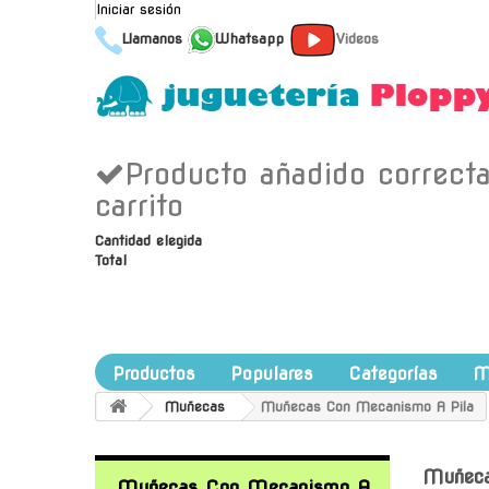
Iniciar sesión
Llamanos
Whatsapp
Videos
Producto añadido correct
carrito
Cantidad elegida
Total
Productos
Populares
Categorías
M
Muñecas
Muñecas Con Mecanismo A Pila
Muñeca
Muñecas Con Mecanismo A