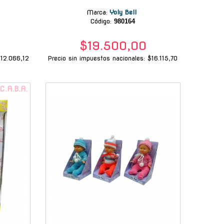
Marca
:
Yoly Bell
Código:
980164
$19.500,00
$12.066,12
Precio sin impuestos nacionales: $16.115,70
-
 C.A.B.A.