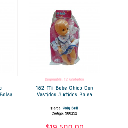
Disponible: 12 unidades
o
152 Mi Bebe Chico Con
Bolsa
Vestidos Surtidos Bolsa
Marca
:
Yoly Bell
Código:
980152
$19.500,00