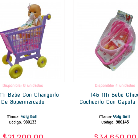
Disponible: 6 unidades
Disponible: 4 unidades
Mi Bebe Con Changuito
145 Mi Bebe Chic
De Supermercado
Cochecito Con Capota 
Marca
:
Yoly Bell
Marca
:
Yoly Bell
Código:
980133
Código:
980145
$21.200,00
$34.650,00