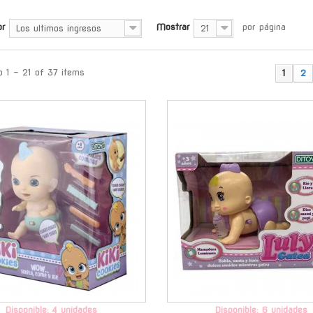
or
Mostrar
por página
Los ultimos ingresos
21
 1 - 21 of 37 items
1
2
-
Disponible: 4 unidades
Disponible: 6 unidades