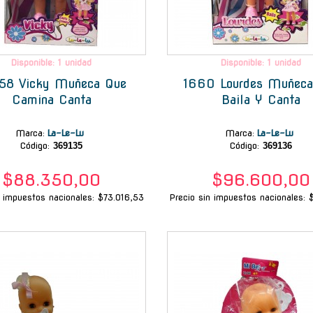
Disponible: 1 unidad
Disponible: 1 unidad
58 Vicky Muñeca Que
1660 Lourdes Muñeca
Camina Canta
Baila Y Canta
Marca
:
La-Le-Lu
Marca
:
La-Le-Lu
Código:
369135
Código:
369136
$88.350,00
$96.600,00
n impuestos nacionales: $73.016,53
Precio sin impuestos nacionales: 
-