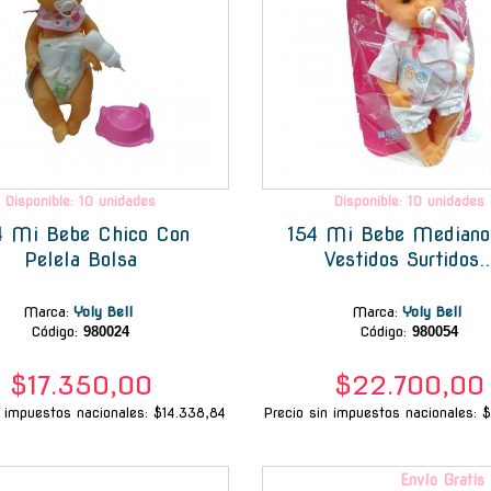
Disponible: 10 unidades
Disponible: 10 unidades
4 Mi Bebe Chico Con
154 Mi Bebe Mediano
Pelela Bolsa
Vestidos Surtidos..
Marca
:
Yoly Bell
Marca
:
Yoly Bell
Código:
980024
Código:
980054
$17.350,00
$22.700,00
n impuestos nacionales: $14.338,84
Precio sin impuestos nacionales: 
-
Envío Gratis