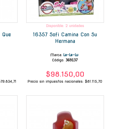
Disponible: 2 unidades
 Que
16357 Sofi Camina Con Su
Hermana
Marca
:
La-Le-Lu
Código:
369137
$98.150,00
$79.834,71
Precio sin impuestos nacionales: $81.115,70
-
-