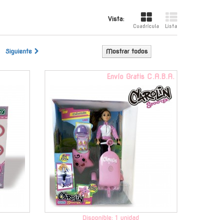
Vista:
Cuadrícula
Lista
Siguiente
Mostrar todos
-
Envío Gratis C.A.B.A.
Disponible: 1 unidad