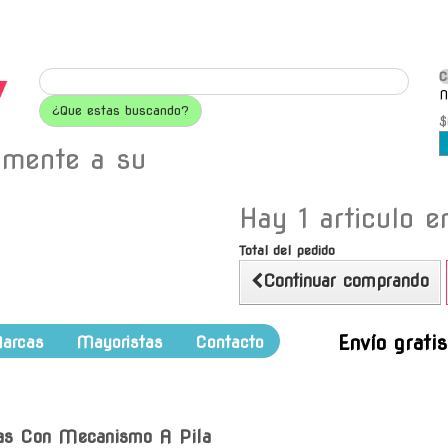
C
N
¿Que estas buscando?
$
amente a su
Hay 1 articulo en
Total del pedido
Continuar comprando
Envío grati
arcas
Mayoristas
Contacto
s Con Mecanismo A Pila