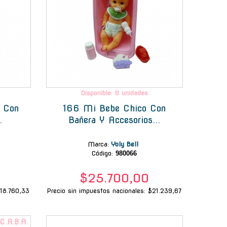
Disponible: 6 unidades
 Con
166 Mi Bebe Chico Con
.
Bañera Y Accesorios...
Marca
:
Yoly Bell
Código:
980066
$25.700,00
$18.760,33
Precio sin impuestos nacionales: $21.239,67
-
 C.A.B.A.