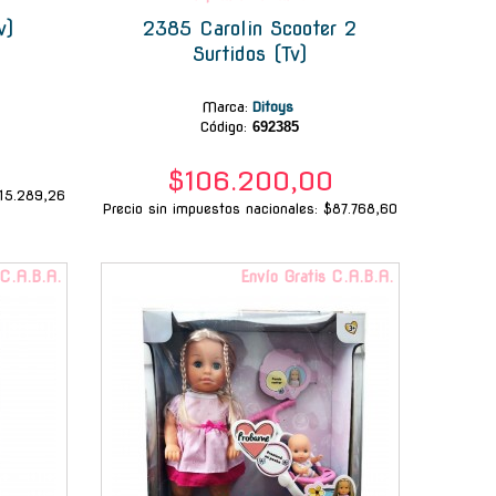
v)
2385 Carolin Scooter 2
Surtidos (Tv)
Marca
:
Ditoys
Código:
692385
$106.200,00
$15.289,26
Precio sin impuestos nacionales: $87.768,60
 C.A.B.A.
Envío Gratis C.A.B.A.