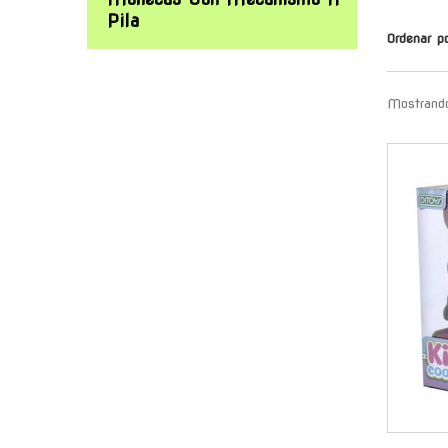
Pila
Ordenar p
Mostrando