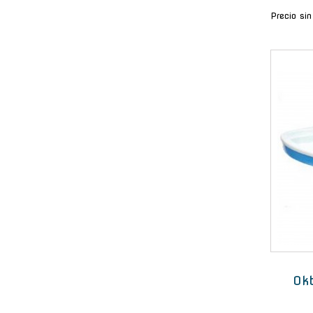
Precio si
Okb