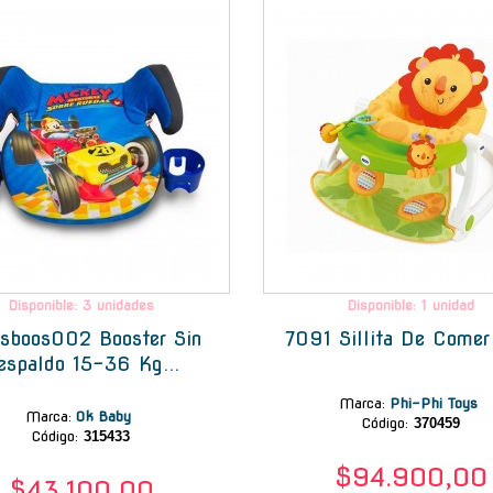
Disponible: 3 unidades
Disponible: 1 unidad
sboos002 Booster Sin
7091 Sillita De Comer
espaldo 15-36 Kg...
Marca
:
Phi-Phi Toys
Marca
:
Ok Baby
Código:
370459
Código:
315433
$94.900,00
$43.100,00