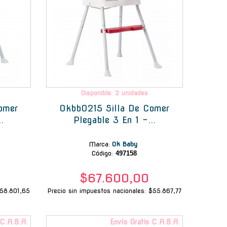
Disponible: 2 unidades
omer
Okbb0215 Silla De Comer
.
Plegable 3 En 1 -...
Marca
:
Ok Baby
Código:
497158
$67.600,00
$58.801,65
Precio sin impuestos nacionales: $55.867,77
 C.A.B.A.
Envío Gratis C.A.B.A.