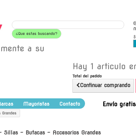
C
N
¿Que estas buscando?
$
amente a su
Hay 1 articulo en
Total del pedido
Continuar comprando
Envío grati
arcas
Mayoristas
Contacto
s Grandes
- Sillas - Butacas - Accesorios Grandes