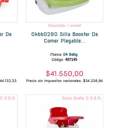
Disponible: 1 unidad
er De
Okbb0290 Silla Booster De
Comer Plegable...
Marca
:
Ok Baby
Código:
497145
$41.550,00
$44.132,23
Precio sin impuestos nacionales: $34.338,84
 C.A.B.A.
Envío Gratis C.A.B.A.