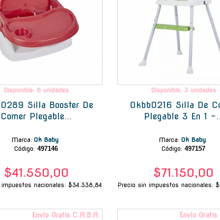
Disponible: 6 unidades
Disponible: 3 unidades
0289 Silla Booster De
Okbb0216 Silla De C
Comer Plegable...
Plegable 3 En 1 -..
Marca
:
Ok Baby
Marca
:
Ok Baby
Código:
497146
Código:
497157
$41.550,00
$71.150,00
n impuestos nacionales: $34.338,84
Precio sin impuestos nacionales: 
Envío Gratis C.A.B.A.
Envío Gratis