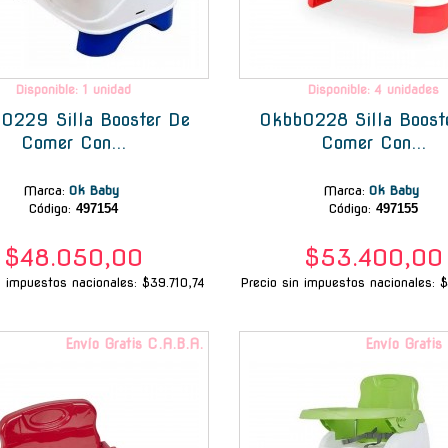
Disponible: 1 unidad
Disponible: 4 unidades
0229 Silla Booster De
Okbb0228 Silla Boost
Comer Con...
Comer Con...
Marca
:
Ok Baby
Marca
:
Ok Baby
Código:
497154
Código:
497155
$48.050,00
$53.400,00
n impuestos nacionales: $39.710,74
Precio sin impuestos nacionales: 
Envío Gratis C.A.B.A.
Envío Gratis