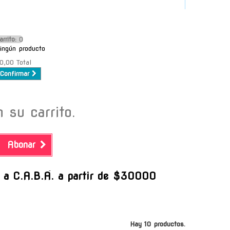
arrito:
O
ingún producto
0,00
Total
Confirmar
 su carrito.
Abonar
-
s a C.A.B.A. a partir de $30000
Hay 10 productos.