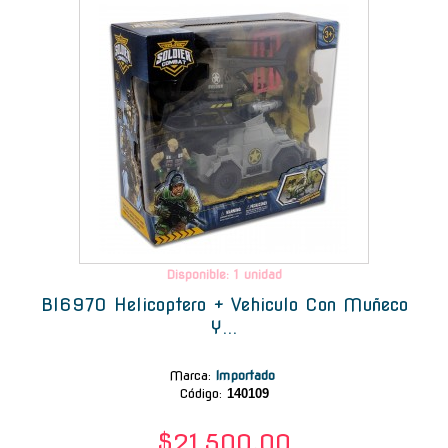
Disponible: 1 unidad
Bl6970 Helicoptero + Vehiculo Con Muñeco
Y...
Marca
:
Importado
Código:
140109
$21.500,00