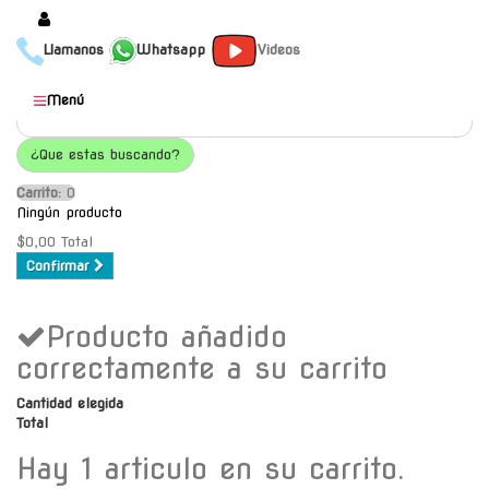
Llamanos
Whatsapp
Videos
Productos
Menú
Populares
¿Que estas buscando?
Categorías
Carrito:
O
Marcas
Ningún producto
Mayoristas
$0,00
Total
Confirmar
Contacto
Producto añadido
-
Envío gratis a C.A.B.A. a
correctamente a su carrito
partir de $30000
Cantidad elegida
Total
Hay 1 articulo en su carrito.