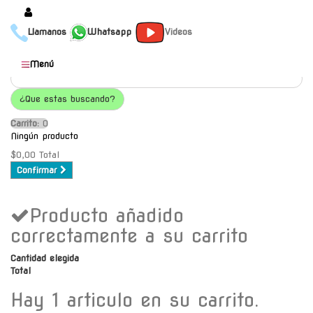
Llamanos
Whatsapp
Videos
Productos
Menú
Populares
¿Que estas buscando?
Categorías
Carrito:
O
Marcas
Ningún producto
Mayoristas
$0,00
Total
Confirmar
Contacto
Producto añadido
-
Envío gratis a C.A.B.A. a
correctamente a su carrito
partir de $30000
Cantidad elegida
Total
Hay 1 articulo en su carrito.