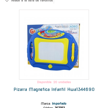
Añadir a la lista de favoritos
-
Disponible: 20 unidades
Pizarra Magnetica Infantil Hwa1344690
Marca
:
Importado
Código:
367052