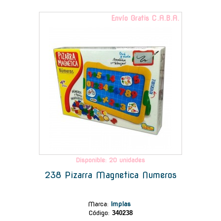
Envío Gratis C.A.B.A.
Disponible: 20 unidades
238 Pizarra Magnetica Numeros
Marca
:
Implas
Código:
340238