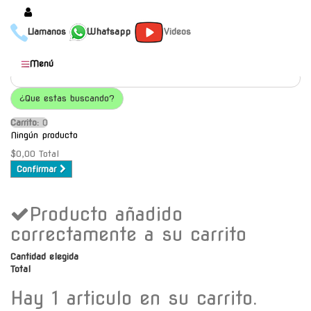
Llamanos
Whatsapp
Videos
Productos
Menú
Populares
¿Que estas buscando?
Categorías
Carrito:
O
Marcas
Ningún producto
Mayoristas
$0,00
Total
Confirmar
Contacto
Producto añadido
-
Envío gratis a C.A.B.A. a
correctamente a su carrito
partir de $30000
Cantidad elegida
Total
Hay 1 articulo en su carrito.