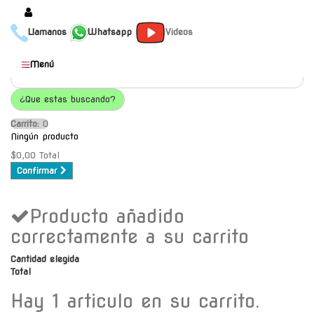
Llamanos
Whatsapp
Videos
Productos
Menú
Populares
¿Que estas buscando?
Categorías
Carrito:
O
Marcas
Ningún producto
Mayoristas
$0,00
Total
Confirmar
Contacto
Producto añadido
-
Envío gratis a C.A.B.A. a
correctamente a su carrito
partir de $30000
Cantidad elegida
Total
Hay 1 articulo en su carrito.