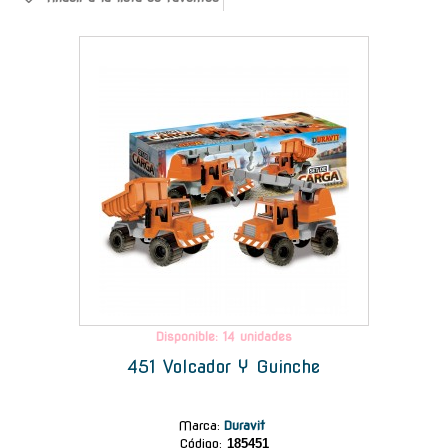
-
Disponible: 14 unidades
451 Volcador Y Guinche
Marca
:
Duravit
Código:
185451