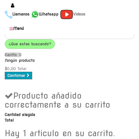
Llamanos
Whatsapp
Videos
Productos
Menú
Populares
¿Que estas buscando?
Categorías
Carrito:
O
Marcas
Ningún producto
Mayoristas
$0,00
Total
Confirmar
Contacto
Producto añadido
-
Envío gratis a C.A.B.A. a
correctamente a su carrito
partir de $30000
Cantidad elegida
Total
Hay 1 articulo en su carrito.