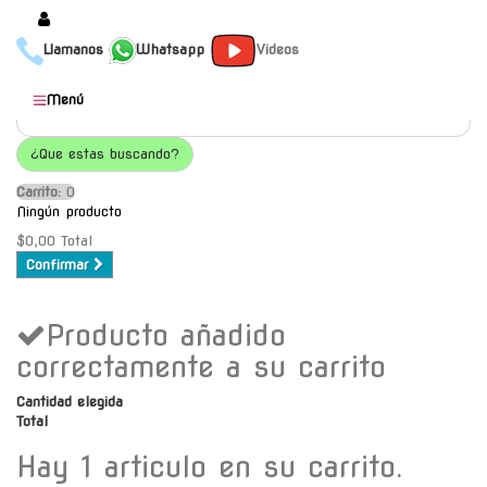
Llamanos
Whatsapp
Videos
Productos
Menú
Populares
¿Que estas buscando?
Categorías
Carrito:
O
Marcas
Ningún producto
Mayoristas
$0,00
Total
Confirmar
Contacto
Producto añadido
-
Envío gratis a C.A.B.A. a
correctamente a su carrito
partir de $30000
Cantidad elegida
Total
Hay 1 articulo en su carrito.