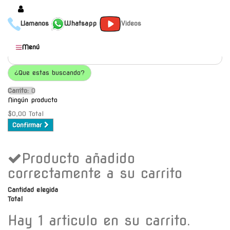
Llamanos
Whatsapp
Videos
Productos
Menú
Populares
¿Que estas buscando?
Categorías
Carrito:
O
Marcas
Ningún producto
Mayoristas
$0,00
Total
Confirmar
Contacto
Producto añadido
-
Envío gratis a C.A.B.A. a
correctamente a su carrito
partir de $30000
Cantidad elegida
Total
Hay 1 articulo en su carrito.