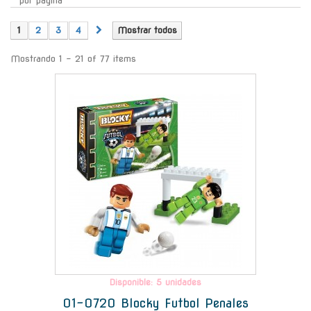
por página
1
2
3
4
Mostrar todos
Mostrando 1 - 21 of 77 items
-
Disponible: 5 unidades
01-0720 Blocky Futbol Penales