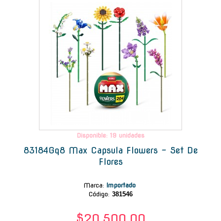
Disponible: 19 unidades
83184Gq8 Max Capsula Flowers - Set De
Flores
Marca
:
Importado
Código:
381546
$20.500,00