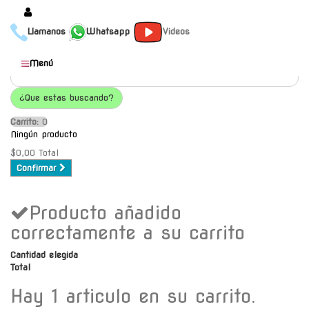
Llamanos
Whatsapp
Videos
Productos
Menú
Populares
¿Que estas buscando?
Categorías
Carrito:
O
Marcas
Ningún producto
Mayoristas
$0,00
Total
Confirmar
Contacto
Producto añadido
-
Envío gratis a C.A.B.A. a
correctamente a su carrito
partir de $30000
Cantidad elegida
Total
Hay 1 articulo en su carrito.