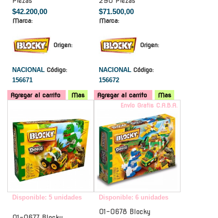
Piezas
290 Piezas
$42.200,00
$71.500,00
Marca:
Marca:
Origen:
Origen:
NACIONAL
Código:
NACIONAL
Código:
156671
156672
Agregar al carrito
Mas
Agregar al carrito
Mas
-
Envío Gratis C.A.B.A.
Disponible: 5 unidades
Disponible: 6 unidades
01-0678 Blocky
01-0677 Blocky