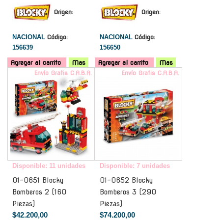
Origen:
Origen:
NACIONAL
Código:
NACIONAL
Código:
156639
156650
Agregar al carrito
Mas
Agregar al carrito
Mas
Envío Gratis C.A.B.A.
Envío Gratis C.A.B.A.
Disponible: 11 unidades
Disponible: 7 unidades
01-0651 Blocky
01-0652 Blocky
Bomberos 2 (160
Bomberos 3 (290
Piezas)
Piezas)
$42.200,00
$74.200,00