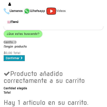
Llamanos
Whatsapp
Videos
Productos
Menú
Populares
¿Que estas buscando?
Categorías
Carrito:
O
Marcas
Ningún producto
Mayoristas
$0,00
Total
Confirmar
Contacto
Producto añadido
-
Envío gratis a C.A.B.A. a
correctamente a su carrito
partir de $30000
Cantidad elegida
Total
Hay 1 articulo en su carrito.