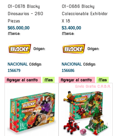
01-0678 Blocky
01-0686 Blocky
Dinosaurios - 260
Coleccionable Exhibidor
Piezas
X 18
$65.000,00
$3.400,00
Marca:
Marca:
Origen:
Origen:
NACIONAL
Código:
NACIONAL
Código:
156679
156686
Agregar al carrito
Mas
Agregar al carrito
Mas
-
Envío Gratis C.A.B.A.