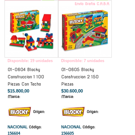
-
Envío Gratis C.A.B.A.
Disponible: 19 unidades
Disponible: 7 unidades
01-0604 Blocky
01-0605 Blocky
Construccion 1 100
Construccion 2 150
Piezas Con Techo
Piezas
$15.800,00
$30.600,00
Marca:
Marca:
Origen:
Origen:
NACIONAL
Código:
NACIONAL
Código:
156604
156605