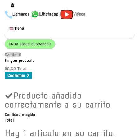
Llamanos
Whatsapp
Videos
Productos
Menú
Populares
¿Que estas buscando?
Categorías
Carrito:
O
Marcas
Ningún producto
Mayoristas
$0,00
Total
Confirmar
Contacto
Producto añadido
-
Envío gratis a C.A.B.A. a
correctamente a su carrito
partir de $30000
Cantidad elegida
Total
Hay 1 articulo en su carrito.