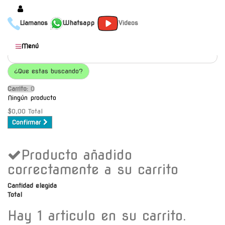
Llamanos
Whatsapp
Videos
Productos
Menú
Populares
¿Que estas buscando?
Categorías
Carrito:
O
Marcas
Ningún producto
Mayoristas
$0,00
Total
Confirmar
Contacto
Producto añadido
-
Envío gratis a C.A.B.A. a
correctamente a su carrito
partir de $30000
Cantidad elegida
Total
Hay 1 articulo en su carrito.