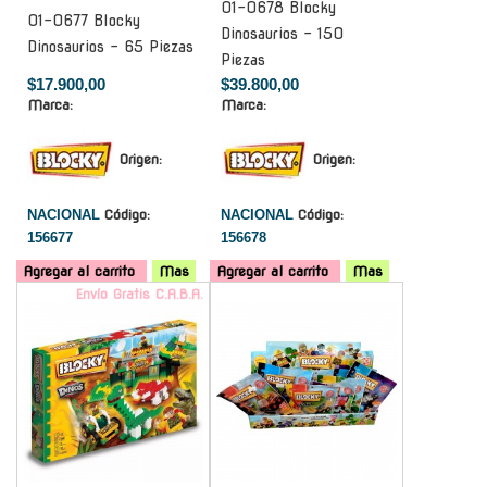
01-0678 Blocky
01-0677 Blocky
Dinosaurios - 150
Dinosaurios - 65 Piezas
Piezas
$17.900,00
$39.800,00
Marca:
Marca:
Origen:
Origen:
NACIONAL
Código:
NACIONAL
Código:
156677
156678
Agregar al carrito
Mas
Agregar al carrito
Mas
Envío Gratis C.A.B.A.
-