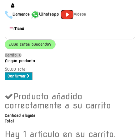
Llamanos
Whatsapp
Videos
Productos
Menú
Populares
¿Que estas buscando?
Categorías
Carrito:
O
Marcas
Ningún producto
Mayoristas
$0,00
Total
Confirmar
Contacto
Producto añadido
-
Envío gratis a C.A.B.A. a
correctamente a su carrito
partir de $30000
Cantidad elegida
Total
Hay 1 articulo en su carrito.