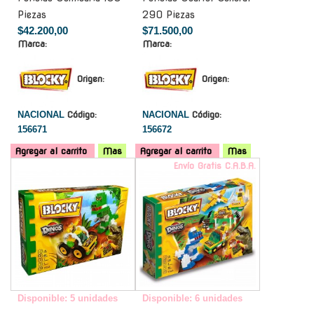
Piezas
290 Piezas
$42.200,00
$71.500,00
Marca:
Marca:
Origen:
Origen:
NACIONAL
Código:
NACIONAL
Código:
156671
156672
Agregar al carrito
Mas
Agregar al carrito
Mas
-
Envío Gratis C.A.B.A.
Disponible: 5 unidades
Disponible: 6 unidades