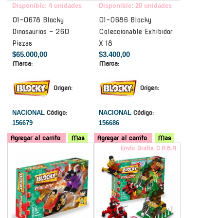
Disponible: 4 unidades
Disponible: 20 unidades
01-0678 Blocky
01-0686 Blocky
Dinosaurios - 260
Coleccionable Exhibidor
Piezas
X 18
$65.000,00
$3.400,00
Marca:
Marca:
Origen:
Origen:
NACIONAL
Código:
NACIONAL
Código:
156679
156686
Agregar al carrito
Mas
Agregar al carrito
Mas
-
Envío Gratis C.A.B.A.