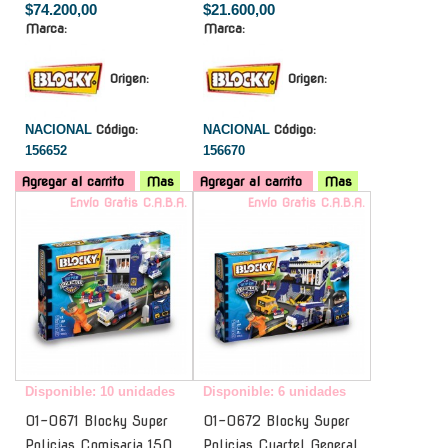
$74.200,00
$21.600,00
Marca:
Marca:
Origen:
Origen:
NACIONAL
Código:
NACIONAL
Código:
156652
156670
Agregar al carrito
Mas
Agregar al carrito
Mas
Envío Gratis C.A.B.A.
Envío Gratis C.A.B.A.
Disponible: 10 unidades
Disponible: 6 unidades
01-0671 Blocky Super
01-0672 Blocky Super
Policias Comisaria 150
Policias Cuartel General