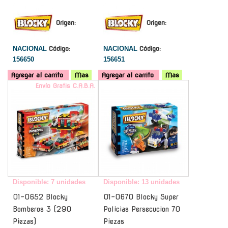
Origen:
Origen:
NACIONAL
Código:
NACIONAL
Código:
156650
156651
Agregar al carrito
Mas
Agregar al carrito
Mas
Envío Gratis C.A.B.A.
-
Disponible: 7 unidades
Disponible: 13 unidades
01-0652 Blocky
01-0670 Blocky Super
Bomberos 3 (290
Policias Persecucion 70
Piezas)
Piezas