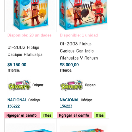
Disponible: 20 unidades
Disponible: 1 unidad
01-2003 Flokys
01-2002 Flokys
Cacique Con Indio
Cacique Atahualpa
Atahualpa Y Nehuen
$5.150,00
$8.000,00
Marca:
Marca:
Origen:
Origen:
NACIONAL
Código:
NACIONAL
Código:
156222
156223
Agregar al carrito
Mas
Agregar al carrito
Mas
-
-