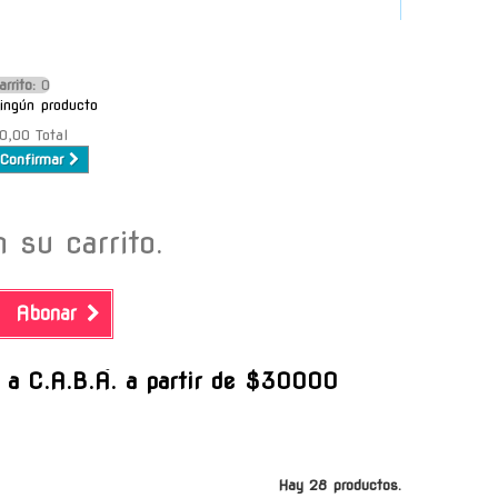
arrito:
O
ingún producto
0,00
Total
Confirmar
 su carrito.
Abonar
-
s a C.A.B.A. a partir de $30000
Hay 28 productos.