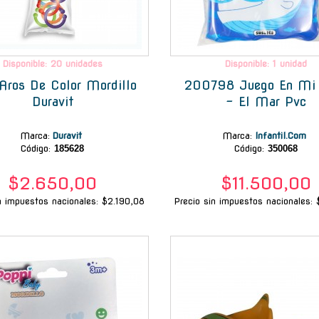
Disponible: 20 unidades
Disponible: 1 unidad
Aros De Color Mordillo
200798 Juego En Mi
Duravit
- El Mar Pvc
Marca
:
Duravit
Marca
:
Infantil.Com
Código:
185628
Código:
350068
$2.650,00
$11.500,00
n impuestos nacionales: $2.190,08
Precio sin impuestos nacionales: 
-