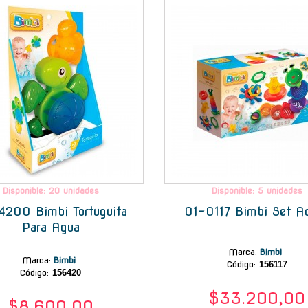
Disponible: 20 unidades
Disponible: 5 unidades
200 Bimbi Tortuguita
01-0117 Bimbi Set A
Para Agua
Marca
:
Bimbi
Marca
:
Bimbi
Código:
156117
Código:
156420
$33.200,00
$8.600,00