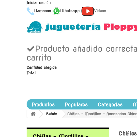
Iniciar sesión
Llamanos
Whatsapp
Videos
Producto añadido correct
carrito
Cantidad elegida
Total
Productos
Populares
Categorías
M
Bebés
Chifles - Mordillos - Accesorios Chic
Chifle
Chifles - Mordillos -