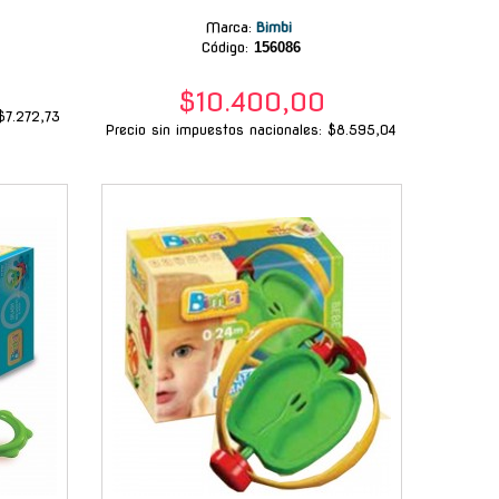
Marca
:
Bimbi
Código:
156086
$10.400,00
$7.272,73
Precio sin impuestos nacionales: $8.595,04
-
-