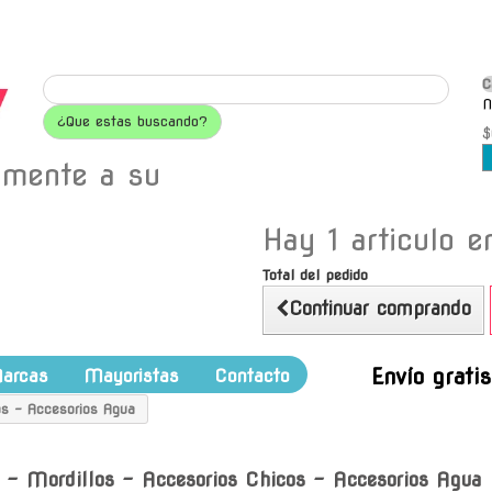
C
N
¿Que estas buscando?
$
amente a su
Hay 1 articulo en
Total del pedido
Continuar comprando
Envío grati
arcas
Mayoristas
Contacto
os - Accesorios Agua
s - Mordillos - Accesorios Chicos - Accesorios Agua