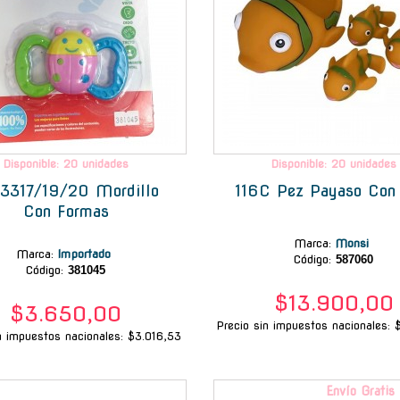
Disponible: 20 unidades
Disponible: 20 unidades
317/19/20 Mordillo
116C Pez Payaso Con 
Con Formas
Marca
:
Monsi
Marca
:
Importado
Código:
587060
Código:
381045
$13.900,00
$3.650,00
Precio sin impuestos nacionales: 
n impuestos nacionales: $3.016,53
-
Envío Gratis