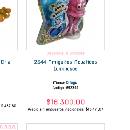
Disponible: 8 unidades
Cría
2344 Amiguitos Acuaticos
Luminosos
Marca
:
Ditoys
Código:
692344
$16.300,00
$11.487,60
Precio sin impuestos nacionales: $13.471,07
-
 C.A.B.A.