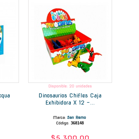
Disponible: 20 unidades
cqua
Dinosaurios Chifles Caja
Exhibidora X 12 -...
Marca
:
San Remo
Código:
368148
$5.300,00