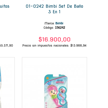
uitos
01-0242 Bimbi Set De Baño
3 En 1
Marca
:
Bimbi
Código:
156242
$16.900,00
$5.371,90
Precio sin impuestos nacionales: $13.966,94
-
-