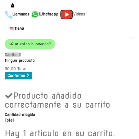
Llamanos
Whatsapp
Videos
Productos
Menú
Populares
¿Que estas buscando?
Categorías
Carrito:
O
Marcas
Ningún producto
Mayoristas
$0,00
Total
Confirmar
Contacto
Producto añadido
-
Envío gratis a C.A.B.A. a
correctamente a su carrito
partir de $30000
Cantidad elegida
Total
Hay 1 articulo en su carrito.