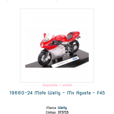
-
Disponible: 1 unidad
19660-24 Moto Welly - Mv Agusta - F4S
Marca
:
Welly
Código:
373715