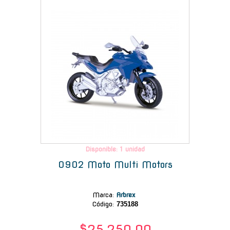
-
Disponible: 1 unidad
0902 Moto Multi Motors
Marca
:
Arbrex
Código:
735188
$25.250,00