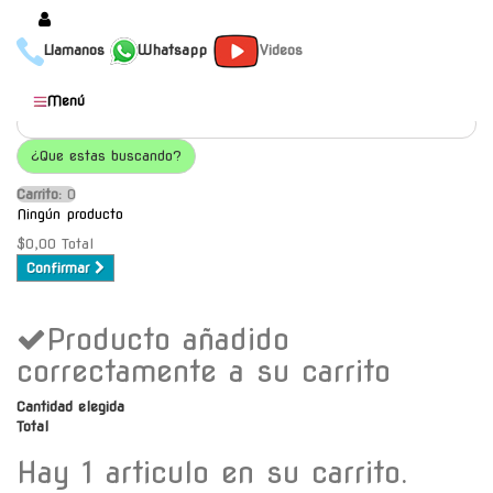
Llamanos
Whatsapp
Videos
Productos
Menú
Populares
¿Que estas buscando?
Categorías
Carrito:
O
Marcas
Ningún producto
Mayoristas
$0,00
Total
Confirmar
Contacto
Producto añadido
-
Envío gratis a C.A.B.A. a
correctamente a su carrito
partir de $30000
Cantidad elegida
Total
Hay 1 articulo en su carrito.