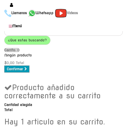
Llamanos
Whatsapp
Videos
Productos
Menú
Populares
¿Que estas buscando?
Categorías
Carrito:
O
Marcas
Ningún producto
Mayoristas
$0,00
Total
Confirmar
Contacto
Producto añadido
-
Envío gratis a C.A.B.A. a
correctamente a su carrito
partir de $30000
Cantidad elegida
Total
Hay 1 articulo en su carrito.