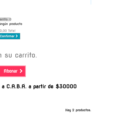
arrito:
O
ingún producto
0,00
Total
Confirmar
 su carrito.
Abonar
-
s a C.A.B.A. a partir de $30000
Hay 2 productos.