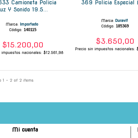
633 Camioneta Policia
369 Policia Especial
Luz Y Sonido 19.5...
Marca
:
Duravit
Marca
:
Importado
Código:
185369
Código:
140115
$3.650,00
$15.200,00
Precio sin impuestos nacionales: 
n impuestos nacionales: $12.561,98
 1 - 2 of 2 items
Mi cuenta