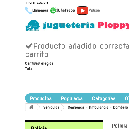
Iniciar sesión
Llamanos
Whatsapp
Videos
Producto añadido correct
carrito
Cantidad elegida
Total
Productos
Populares
Categorías
M
Vehículos
Camiones - Ambulancia - Bombero - 
Polici
Policia