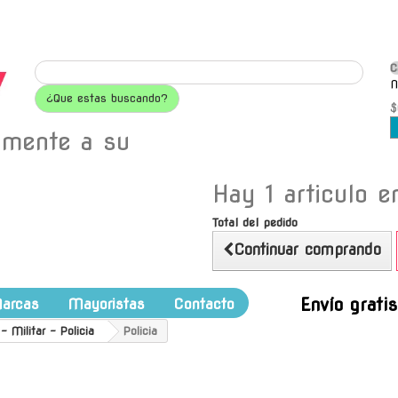
C
N
¿Que estas buscando?
$
amente a su
Hay 1 articulo en
Total del pedido
Continuar comprando
Envío grati
arcas
Mayoristas
Contacto
Militar - Policia
Policia
a