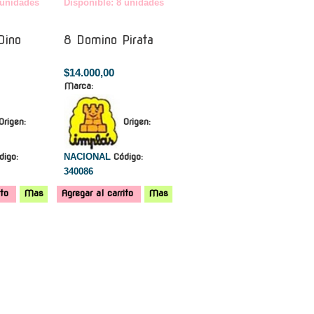
 unidades
Disponible: 8 unidades
Dino
8 Domino Pirata
$14.000,00
Marca:
Origen:
Origen:
digo:
NACIONAL
Código:
340086
ito
Mas
Agregar al carrito
Mas