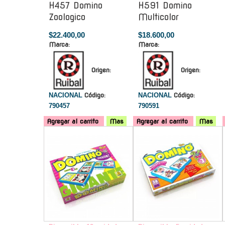
H457 Domino
H591 Domino
Zoologico
Multicolor
$22.400,00
$18.600,00
Marca:
Marca:
Origen:
Origen:
NACIONAL
Código:
NACIONAL
Código:
790457
790591
Agregar al carrito
Mas
Agregar al carrito
Mas
-
-