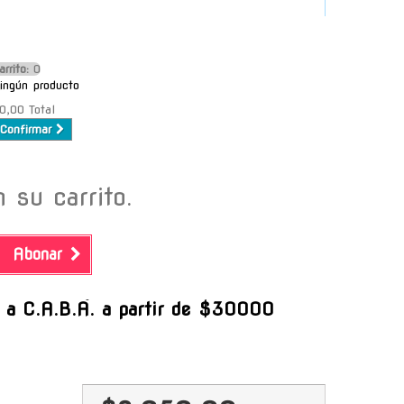
arrito:
O
ingún producto
0,00
Total
Confirmar
 su carrito.
Abonar
-
s a C.A.B.A. a partir de $30000