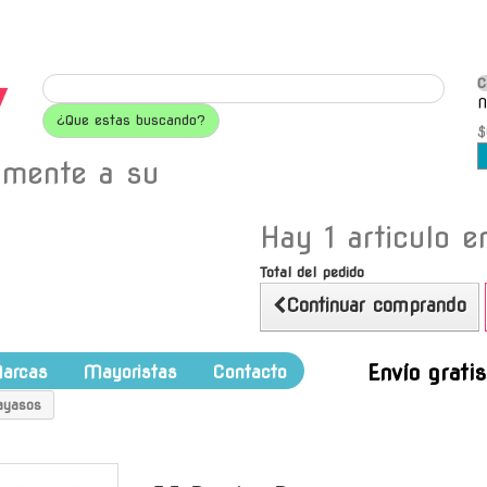
C
N
¿Que estas buscando?
$
amente a su
Hay 1 articulo en
Total del pedido
Continuar comprando
Envío grati
arcas
Mayoristas
Contacto
ayasos
-