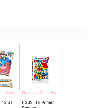
-
-
3 unidades
Disponible: 5 unidades
ino De
H202 Mi Primer