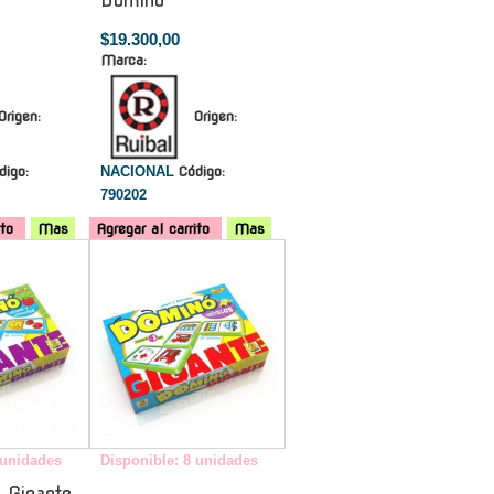
Domino
$19.300,00
Marca:
Origen:
Origen:
digo:
NACIONAL
Código:
790202
ito
Mas
Agregar al carrito
Mas
-
-
 unidades
Disponible: 8 unidades