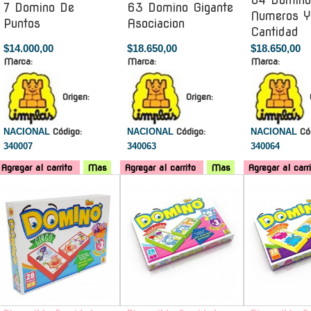
64 Domino
7 Domino De
63 Domino Gigante
Numeros Y
Puntos
Asociacion
Cantidad
$14.000,00
$18.650,00
$18.650,00
Marca:
Marca:
Marca:
Origen:
Origen:
NACIONAL
Código:
NACIONAL
Código:
NACIONAL
Có
340007
340063
340064
Agregar al carrito
Mas
Agregar al carrito
Mas
Agregar al carr
-
-