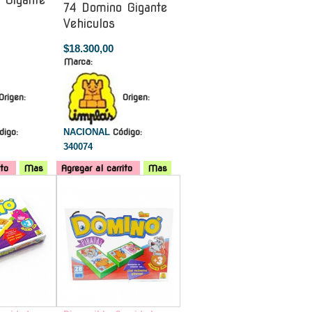
 Gigante
74 Domino Gigante
Vehiculos
$18.300,00
Marca:
Origen:
Origen:
digo:
NACIONAL
Código:
340074
ito
Mas
Agregar al carrito
Mas
-
-