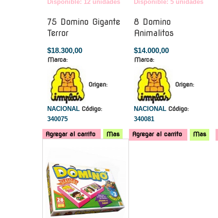
Disponible: 12 unidades
Disponible: 5 unidades
75 Domino Gigante
8 Domino
Terror
Animalitos
$18.300,00
$14.000,00
Marca:
Marca:
Origen:
Origen:
NACIONAL
Código:
NACIONAL
Código:
340075
340081
Agregar al carrito
Mas
Agregar al carrito
Mas
-