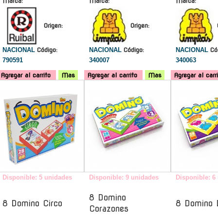
Marca:
Marca:
Marca:
Origen:
Origen:
NACIONAL
Código:
NACIONAL
Código:
NACIONAL
Có
790591
340007
340063
Agregar al carrito
Mas
Agregar al carrito
Mas
Agregar al carr
-
-
Disponible: 5 unidades
Disponible: 9 unidades
Disponible: 6
8 Domino
8 Domino Circo
8 Domino 
Corazones