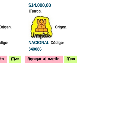
$14.000,00
Marca:
Origen:
Origen:
digo:
NACIONAL
Código:
340086
ito
Mas
Agregar al carrito
Mas