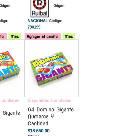
Origen:
Origen:
digo:
NACIONAL
Código:
790199
ito
Mas
Agregar al carrito
Mas
-
-
1 unidades
Disponible: 8 unidades
64 Domino Gigante
 Gigante
Numeros Y
Cantidad
$18.650,00