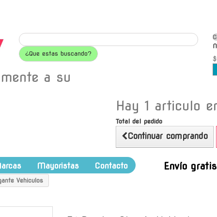
C
N
¿Que estas buscando?
$
amente a su
Hay 1 articulo en
Total del pedido
Continuar comprando
Envío grati
arcas
Mayoristas
Contacto
gante Vehiculos
-