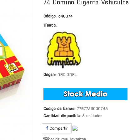
74 Domino Gigante Vehiculos
Código:
340074
Marca:
Origen:
NACIONAL
Codigo de barras:
7797756000745
Cantidad disponible:
8 unidades
Compartir
Sacar de mis favoritos