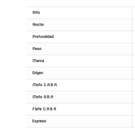
Alto
Ancho
Profundidad
Peso
Marca
Origen
Moto C.A.B.A
Moto G.B.A
Flete C.A.B.A
Expreso