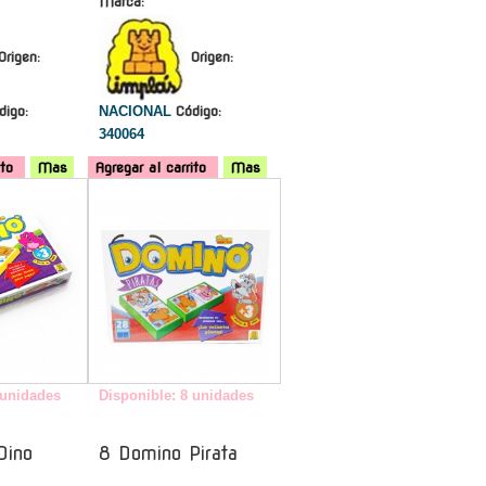
Marca:
Origen:
Origen:
digo:
NACIONAL
Código:
340064
ito
Mas
Agregar al carrito
Mas
-
-
 unidades
Disponible: 8 unidades
Dino
8 Domino Pirata