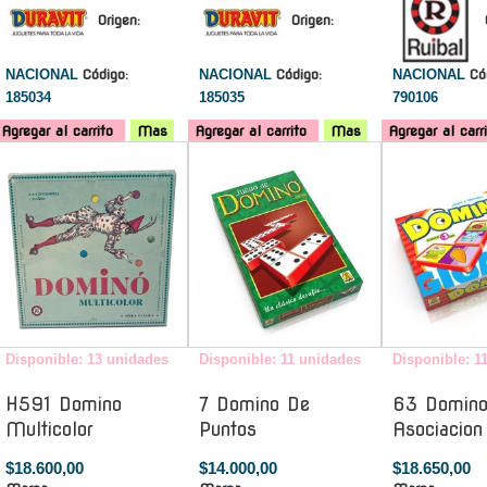
Origen:
Origen:
NACIONAL
Código:
NACIONAL
Código:
NACIONAL
Có
185034
185035
790106
Agregar al carrito
Mas
Agregar al carrito
Mas
Agregar al carr
-
-
Disponible: 13 unidades
Disponible: 11 unidades
Disponible: 1
H591 Domino
7 Domino De
63 Domino
Multicolor
Puntos
Asociacion
$18.600,00
$14.000,00
$18.650,00