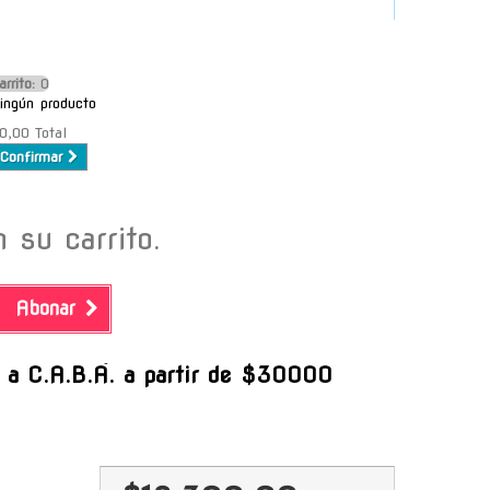
arrito:
O
ingún producto
0,00
Total
Confirmar
 su carrito.
Abonar
-
s a C.A.B.A. a partir de $30000