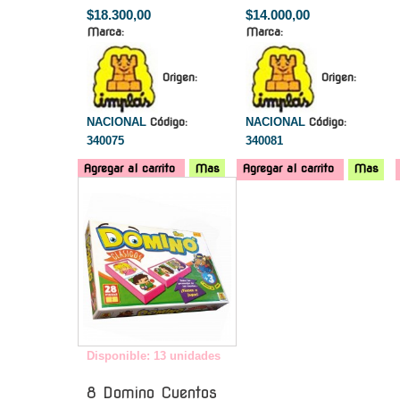
$18.300,00
$14.000,00
Marca:
Marca:
Origen:
Origen:
NACIONAL
Código:
NACIONAL
Código:
340075
340081
Agregar al carrito
Mas
Agregar al carrito
Mas
-
Disponible: 13 unidades
8 Domino Cuentos