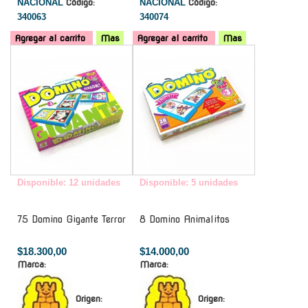
NACIONAL
Código:
NACIONAL
Código:
340063
340074
Agregar al carrito
Mas
Agregar al carrito
Mas
-
-
Disponible: 12 unidades
Disponible: 5 unidades
75 Domino Gigante Terror
8 Domino Animalitos
$18.300,00
$14.000,00
Marca:
Marca:
Origen:
Origen: