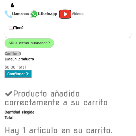
Llamanos
Whatsapp
Videos
Productos
Menú
Populares
¿Que estas buscando?
Categorías
Carrito:
O
Marcas
Ningún producto
Mayoristas
$0,00
Total
Confirmar
Contacto
Producto añadido
-
Envío gratis a C.A.B.A. a
correctamente a su carrito
partir de $30000
Cantidad elegida
Total
Hay 1 articulo en su carrito.