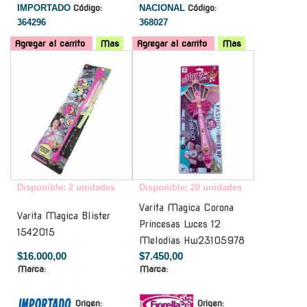
IMPORTADO
Código:
NACIONAL
Código:
364296
368027
Agregar al carrito
Mas
Agregar al carrito
Mas
-
-
Disponible: 2 unidades
Disponible: 20 unidades
Varita Magica Corona
Varita Magica Blister
Princesas Luces 12
1542015
Melodias Hw23105978
$16.000,00
$7.450,00
Marca:
Marca:
Origen:
Origen: