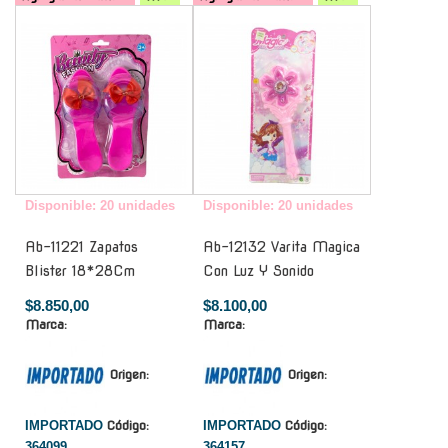
-
-
Disponible: 20 unidades
Disponible: 20 unidades
Ab-11221 Zapatos
Ab-12132 Varita Magica
Blister 18*28Cm
Con Luz Y Sonido
$8.850,00
$8.100,00
Marca:
Marca:
Origen:
Origen:
IMPORTADO
Código:
IMPORTADO
Código:
364099
364157