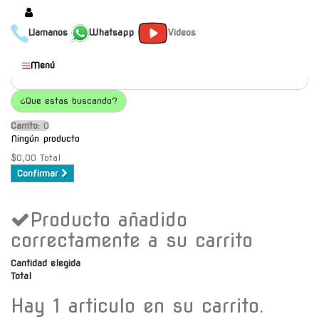
Llamanos
Whatsapp
Videos
Productos
Menú
Populares
¿Que estas buscando?
Categorías
Carrito:
O
Marcas
Ningún producto
Mayoristas
$0,00
Total
Confirmar
Contacto
Producto añadido
-
Envío gratis a C.A.B.A. a
correctamente a su carrito
partir de $30000
Cantidad elegida
Total
Hay 1 articulo en su carrito.