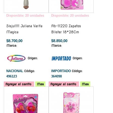
Disponible: 20 unidades
Disponible: 20 unidades
Sisjul111 Juliana Varita
Ab-11220 Zapatos
Magica
Blister 18*28Cm
$8.700,00
$8.850,00
Marca:
Marca:
Origen:
Origen:
NACIONAL
Código:
IMPORTADO
Código:
496123
364098
Agregar al carrito
Mas
Agregar al carrito
Mas
-
-