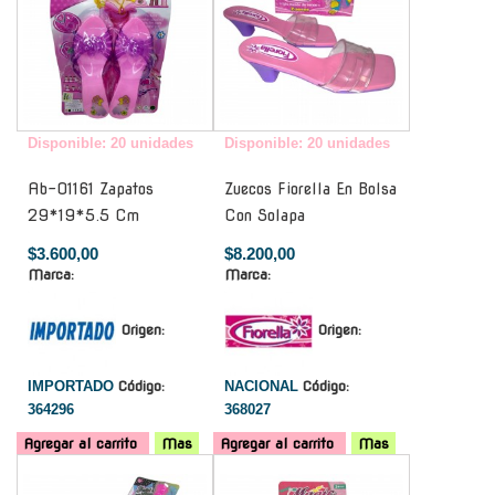
Disponible: 20 unidades
Disponible: 20 unidades
Ab-01161 Zapatos
Zuecos Fiorella En Bolsa
29*19*5.5 Cm
Con Solapa
$3.600,00
$8.200,00
Marca:
Marca:
Origen:
Origen:
IMPORTADO
Código:
NACIONAL
Código:
364296
368027
Agregar al carrito
Mas
Agregar al carrito
Mas
-
-