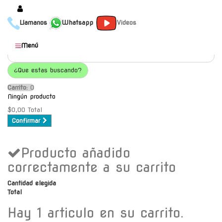
Llamanos
Whatsapp
Videos
Productos
Menú
Populares
¿Que estas buscando?
Categorías
Carrito:
O
Marcas
Ningún producto
Mayoristas
$0,00
Total
Confirmar
Contacto
Producto añadido
-
Envío gratis a C.A.B.A. a
correctamente a su carrito
partir de $30000
Cantidad elegida
Total
Hay 1 articulo en su carrito.