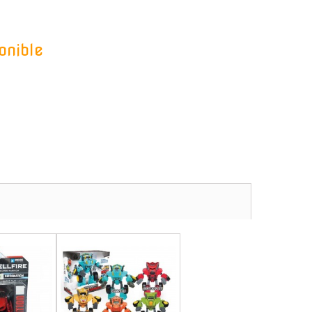
onible
-
-