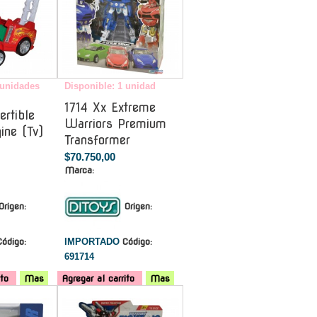
 unidades
Disponible: 1 unidad
1714 Xx Extreme
rtible
Warriors Premium
ine (Tv)
Transformer
$70.750,00
Marca:
Origen:
Origen:
Código:
IMPORTADO
Código:
691714
ito
Mas
Agregar al carrito
Mas
-
-