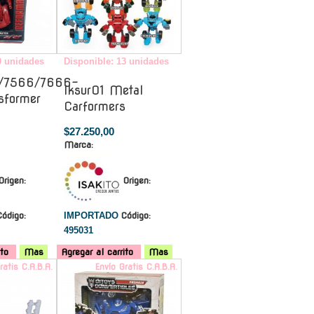
0 unidades
Disponible: 13 unidades
/7566/7666-
Iksur01 Metal
sformer
Carformers
$27.250,00
Marca:
Origen:
Origen:
Código:
IMPORTADO
Código:
495031
ito
Mas
Agregar al carrito
Mas
ratis C.A.B.A.
Envío Gratis C.A.B.A.