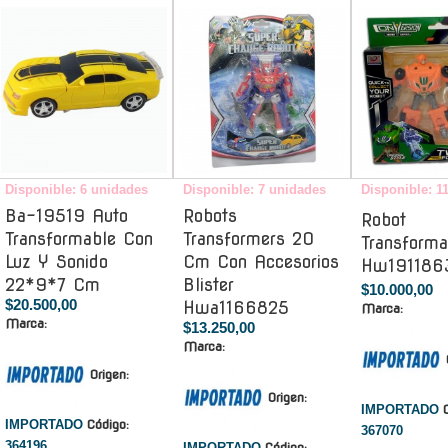
-
-
Disponible: 6 unidades
Disponible: 7 unidades
Disponible: 1
Ba-19519 Auto
Robots
Robot
Transformable Con
Transformers 20
Transforma
Luz Y Sonido
Cm Con Accesorios
Hw191186
22*9*7 Cm
Blister
$10.000,00
$20.500,00
Hwa1166825
Marca:
Marca:
$13.250,00
Marca:
Origen:
Origen:
IMPORTADO
IMPORTADO
Código:
367070
364196
IMPORTADO
Código: