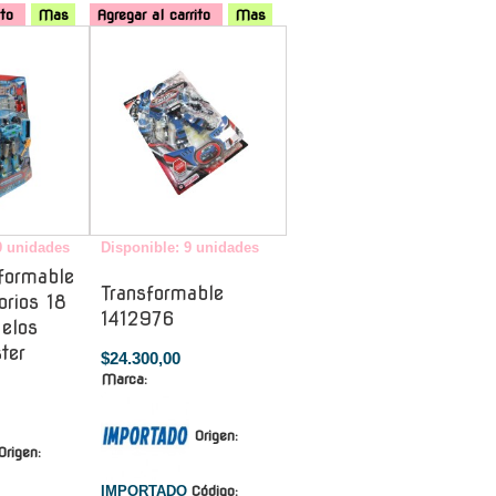
ito
Mas
Agregar al carrito
Mas
-
-
9 unidades
Disponible: 9 unidades
formable
Transformable
rios 18
1412976
elos
ter
$24.300,00
Marca:
Origen:
Origen:
IMPORTADO
Código: