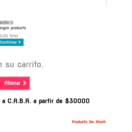
arrito:
O
ingún producto
0,00
Total
Confirmar
 su carrito.
Abonar
-
s a C.A.B.A. a partir de $30000
Producto Sin Stock.