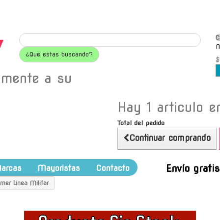
C
N
¿Que estas buscando?
$
amente a su
Hay 1 articulo en
Total del pedido
Continuar comprando
Envío grati
arcas
Mayoristas
Contacto
mer Linea Militar