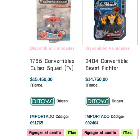
Disponible: 8 unidades
Disponible: 4 unidades
1765 Convertibles
2404 Convertible
Cyber Squad (Tv)
Beast Fighter
$15.450,00
$14.750,00
Marca:
Marca:
Origen:
Origen:
IMPORTADO
Código:
IMPORTADO
Código:
691765
692404
Agregar al carrito
Mas
Agregar al carrito
Mas