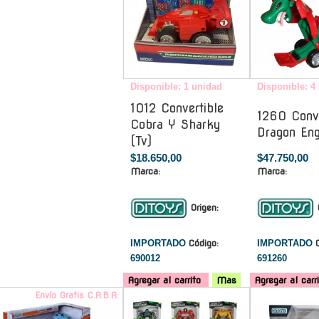
Disponible: 1 unidad
Disponible: 4
1012 Convertible
1260 Conve
Cobra Y Sharky
Dragon Eng
(Tv)
$18.650,00
$47.750,00
Marca:
Marca:
Origen:
IMPORTADO
Código:
IMPORTADO
690012
691260
Agregar al carrito
Mas
Agregar al carr
Envío Gratis C.A.B.A.
-