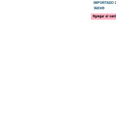
IMPORTADO
368349
Agregar al carr