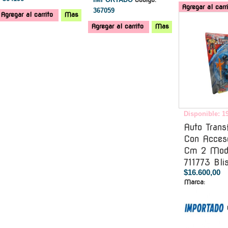
Agregar al carr
367059
Agregar al carrito
Mas
Agregar al carrito
Mas
Disponible: 1
Auto Trans
Con Acceso
Cm 2 Mod
711773 Blis
$16.600,00
Marca: