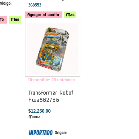
Código:
368553
Agregar al carrito
Mas
ito
Mas
-
Disponible: 20 unidades
Transformer Robot
Hwa882765
$12.250,00
Marca:
Origen: