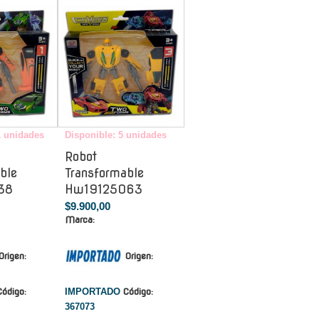
-
-
1 unidades
Disponible: 5 unidades
Robot
ble
Transformable
38
Hw19125063
$9.900,00
Marca:
Origen:
Origen:
Código:
IMPORTADO
Código:
367073