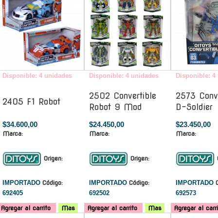
Disponible: 4 unidades
Disponible: 4 unidades
Disponible: 4
2502 Convertible
2573 Conve
2405 F1 Robot
Robot 9 Mod
D-Soldier
$34.600,00
$24.450,00
$23.450,00
Marca:
Marca:
Marca:
Origen:
Origen:
IMPORTADO
Código:
IMPORTADO
Código:
IMPORTADO
692405
692502
692573
Agregar al carrito
Mas
Agregar al carrito
Mas
Agregar al carr