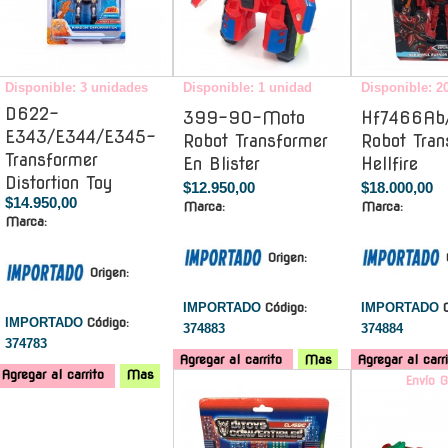
Disponible: 3 unidades
Disponible: 1 unidad
Disponible: 2
D622-
399-90-Moto
Hf7466Ab
E343/E344/E345-
Robot Transformer
Robot Tran
Transformer
En Blister
Hellfire
Distortion Toy
$12.950,00
$18.000,00
$14.950,00
Marca:
Marca:
Marca:
Origen:
Origen:
IMPORTADO
Código:
IMPORTADO
IMPORTADO
Código:
374883
374884
374783
Agregar al carrito
Mas
Agregar al carr
Agregar al carrito
Mas
-
Envío G