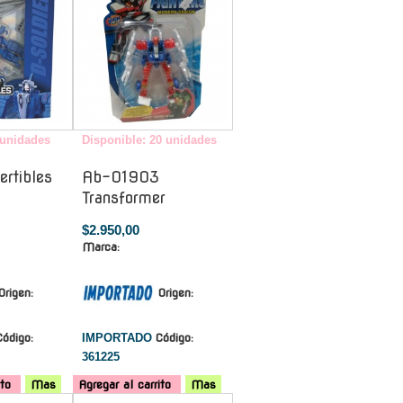
 unidades
Disponible: 20 unidades
rtibles
Ab-01903
Transformer
$2.950,00
Marca:
Origen:
Origen:
Código:
IMPORTADO
Código:
361225
ito
Mas
Agregar al carrito
Mas