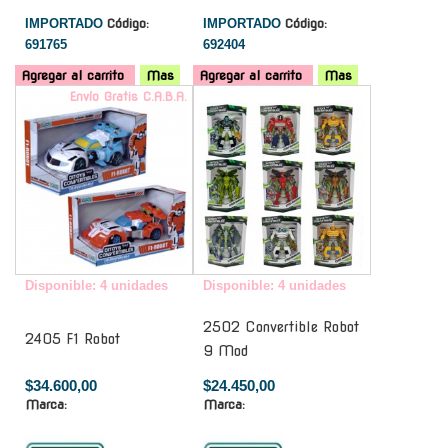
IMPORTADO
Código:
IMPORTADO
Código:
691765
692404
Agregar al carrito
Mas
Agregar al carrito
Mas
Envío Gratis C.A.B.A.
-
Disponible: 4 unidades
Disponible: 4 unidades
2502 Convertible Robot
2405 F1 Robot
9 Mod
$34.600,00
$24.450,00
Marca:
Marca: