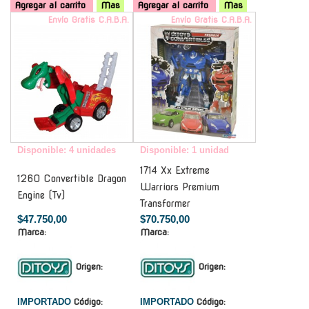
Agregar al carrito
Mas
Agregar al carrito
Mas
Envío Gratis C.A.B.A.
Envío Gratis C.A.B.A.
Disponible: 4 unidades
Disponible: 1 unidad
1714 Xx Extreme
1260 Convertible Dragon
Warriors Premium
Engine (Tv)
Transformer
$47.750,00
$70.750,00
Marca:
Marca:
Origen:
Origen:
IMPORTADO
Código:
IMPORTADO
Código: