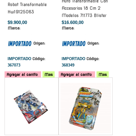
Auto Transformable Con
Robot Transformable
Accesorios 18 Cm 2
Hw19125063
Modelos 711773 Blister
$9.900,00
$16.600,00
Marca:
Marca:
Origen:
Origen:
IMPORTADO
Código:
IMPORTADO
Código:
367073
368349
Agregar al carrito
Mas
Agregar al carrito
Mas
-
-