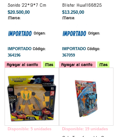
Sonido 22*9*7 Cm
Blister Hwa1166825
$20.500,00
$13.250,00
Marca:
Marca:
Origen:
Origen:
IMPORTADO
Código:
IMPORTADO
Código:
364196
367059
Agregar al carrito
Mas
Agregar al carrito
Mas
-
-
Disponible: 5 unidades
Disponible: 19 unidades