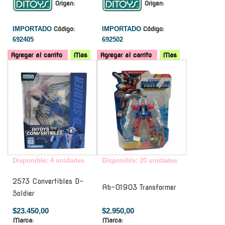
Origen:
Origen:
IMPORTADO
Código:
IMPORTADO
Código:
692405
692502
Agregar al carrito
Mas
Agregar al carrito
Mas
-
-
Disponible: 4 unidades
Disponible: 20 unidades
2573 Convertibles D-
Ab-01903 Transformer
Soldier
$23.450,00
$2.950,00
Marca:
Marca: