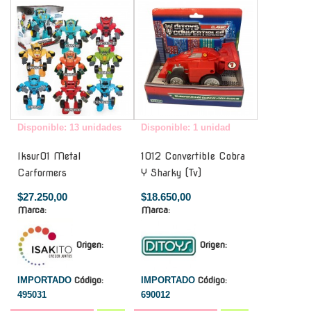
Disponible: 13 unidades
Disponible: 1 unidad
Iksur01 Metal
1012 Convertible Cobra
Carformers
Y Sharky (Tv)
$27.250,00
$18.650,00
Marca:
Marca:
Origen:
Origen:
IMPORTADO
Código:
IMPORTADO
Código:
495031
690012