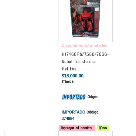
Disponible: 20 unidades
Hf7466Ab/7566/7666-
Robot Transformer
Hellfire
$18.000,00
Marca:
Origen:
IMPORTADO
Código:
374884
Agregar al carrito
Mas
-
-