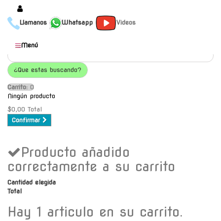
Llamanos
Whatsapp
Videos
Productos
Menú
Populares
¿Que estas buscando?
Categorías
Carrito:
O
Marcas
Ningún producto
Mayoristas
$0,00
Total
Confirmar
Contacto
Producto añadido
-
Envío gratis a C.A.B.A. a
correctamente a su carrito
partir de $30000
Cantidad elegida
Total
Hay 1 articulo en su carrito.