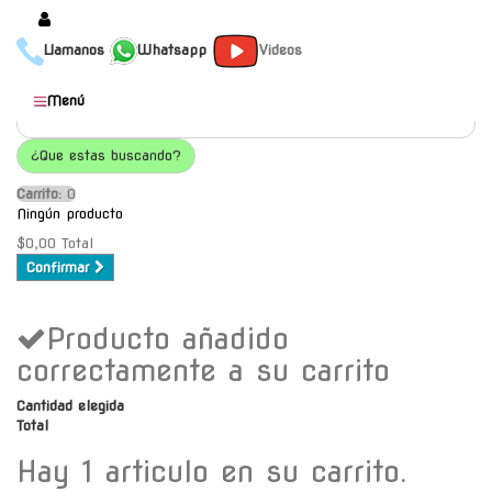
Llamanos
Whatsapp
Videos
Productos
Menú
Populares
¿Que estas buscando?
Categorías
Carrito:
O
Marcas
Ningún producto
Mayoristas
$0,00
Total
Confirmar
Contacto
Producto añadido
-
Envío gratis a C.A.B.A. a
correctamente a su carrito
partir de $30000
Cantidad elegida
Total
Hay 1 articulo en su carrito.