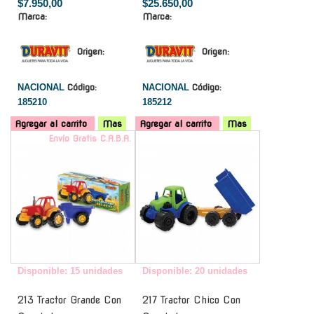
$7.950,00
$25.650,00
Marca:
Marca:
Origen:
Origen:
NACIONAL
Código:
NACIONAL
Código:
185210
185212
Agregar al carrito
Mas
Agregar al carrito
Mas
Envío Gratis C.A.B.A.
-
Disponible: 15 unidades
Disponible: 20 unidades
213 Tractor Grande Con
217 Tractor Chico Con