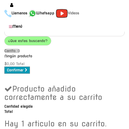
Llamanos
Whatsapp
Videos
Productos
Menú
Populares
¿Que estas buscando?
Categorías
Carrito:
O
Marcas
Ningún producto
Mayoristas
$0,00
Total
Confirmar
Contacto
Producto añadido
-
Envío gratis a C.A.B.A. a
correctamente a su carrito
partir de $30000
Cantidad elegida
Total
Hay 1 articulo en su carrito.