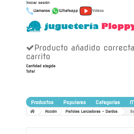
Iniciar sesión
Llamanos
Whatsapp
Videos
Producto añadido correct
carrito
Cantidad elegida
Total
Productos
Populares
Categorías
M
Acción
Pistolas Lanzadoras - Dardos
B