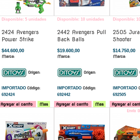
Disponible: 5 unidades
Disponible: 10 unidades
Disponible: 1
2424 Avengers
2442 Avengers Pull
2505 Jura
Power Strike
Back Balls
Shooter
$44.600,00
$19.600,00
$14.750,00
Marca:
Marca:
Marca:
Origen:
Origen:
IMPORTADO
Código:
IMPORTADO
Código:
IMPORTADO
692424
692442
692505
Agregar al carrito
Mas
Agregar al carrito
Mas
Agregar al carr
-
-
Envío G