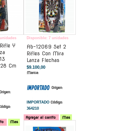
 unidades
Disponible: 7 unidades
Rifle Y
Ab-12069 Set 2
nza
Rifles Con Mira
13
Lanza Flechas
*28 Cm
$9.100,00
Marca:
Origen:
Origen:
IMPORTADO
Código:
Código:
364210
Agregar al carrito
Mas
ito
Mas
-