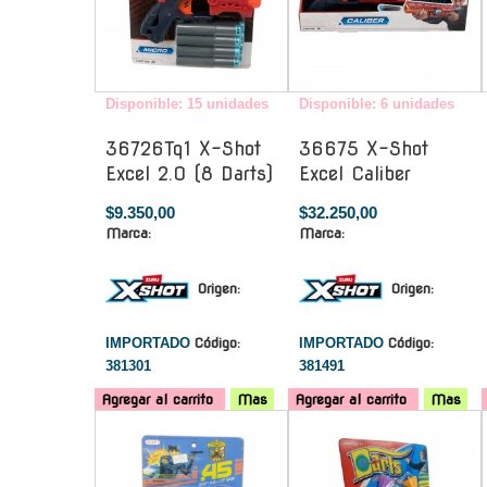
Disponible: 15 unidades
Disponible: 6 unidades
36726Tq1 X-Shot
36675 X-Shot
Excel 2.0 (8 Darts)
Excel Caliber
$9.350,00
$32.250,00
Marca:
Marca:
Origen:
Origen:
IMPORTADO
Código:
IMPORTADO
Código:
381301
381491
Agregar al carrito
Mas
Agregar al carrito
Mas
-
-