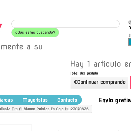
C
N
¿Que estas buscando?
$
amente a su
Hay 1 articulo en
Total del pedido
Continuar comprando
Envío grati
arcas
Mayoristas
Contacto
allesta Tiro Al Blanco Pelotas En Caja Hw23070636
-