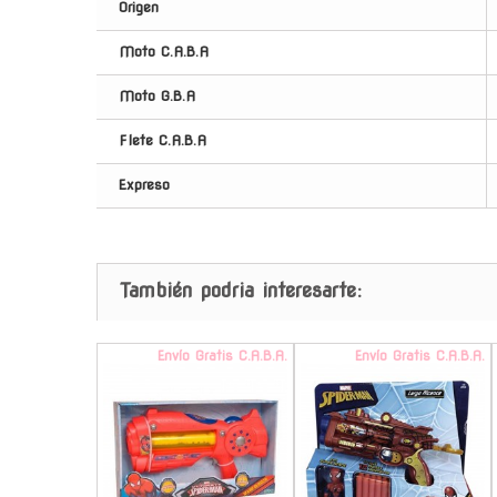
Origen
Moto C.A.B.A
Moto G.B.A
Flete C.A.B.A
Expreso
También podria interesarte:
Envío Gratis C.A.B.A.
Envío Gratis C.A.B.A.