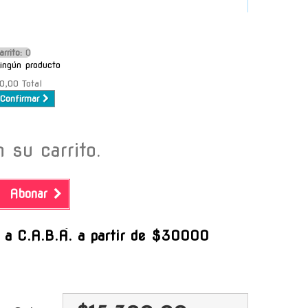
arrito:
O
ingún producto
0,00
Total
Confirmar
 su carrito.
Abonar
-
s a C.A.B.A. a partir de $30000