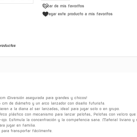
Sacar de mis favoritos
Agregar este producto a mis favoritos
productos
cm ¡Diversión asegurada para grandes y chicos!
5 cm de diámetro y un arco lanzador con diseño futurista.
ren a la diana al ser lanzadas, ideal para jugar solo o en grupo.
 Arco plástico con mecanismo para lanzar pelotas, Pelotas con velcro que 
-ojo. Estimula la concentración y la competencia sana. Material liviano 
ara jugar en familia.
 para transportar fácilmente.