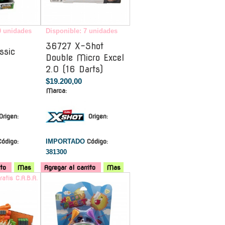
0 unidades
Disponible: 7 unidades
36727 X-Shot
ssic
Double Micro Excel
2.0 (16 Darts)
$19.200,00
Marca:
Origen:
Origen:
Código:
IMPORTADO
Código:
381300
ito
Mas
Agregar al carrito
Mas
ratis C.A.B.A.
-