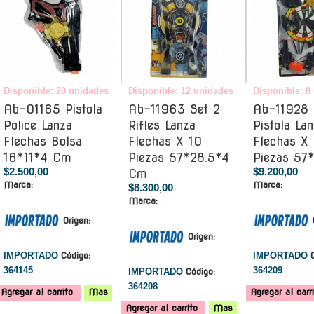
Disponible: 20 unidades
Disponible: 12 unidades
Disponible: 8
Ab-01165 Pistola
Ab-11963 Set 2
Ab-11928 
Police Lanza
Rifles Lanza
Pistola La
Flechas Bolsa
Flechas X 10
Flechas X 
16*11*4 Cm
Piezas 57*28.5*4
Piezas 57
$2.500,00
$9.200,00
Cm
Marca:
Marca:
$8.300,00
Marca:
Origen:
Origen:
IMPORTADO
Código:
IMPORTADO
364145
364209
IMPORTADO
Código:
364208
Agregar al carrito
Mas
Agregar al carr
Agregar al carrito
Mas