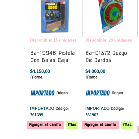
Disponible: 15 unidades
Disponible: 20 unidades
Ba-19946 Pistola
Ba-01372 Juego
Con Balas Caja
De Dardos
$4.150,00
$4.000,00
Marca:
Marca:
Origen:
Origen:
IMPORTADO
Código:
IMPORTADO
Código:
361699
361903
Agregar al carrito
Mas
Agregar al carrito
Mas