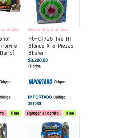
3 unidades
Disponible: 1 unidad
Shot
Ab-01728 Tiro Al
rrorfire
Blanco X 3 Piezas
Darts)
Blister
$3.200,00
Marca:
Origen:
Origen:
Código:
IMPORTADO
Código:
361080
ito
Mas
Agregar al carrito
Mas
-
-