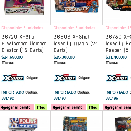
Disponible: 3 unidades
Disponible: 3 unidades
Disponible: 1
36729 X-Shot
36603 X-Shot
36730 X-
Blastercorn Unicorn
Insanity Manic (24
Insanity Ho
Blaster (16 Darts)
Darts)
Reaper (8 
$24.650,00
$25.300,00
$31.400,00
Marca:
Marca:
Marca:
Origen:
Origen:
IMPORTADO
Código:
IMPORTADO
Código:
IMPORTADO
381492
381493
381496
Agregar al carrito
Mas
Agregar al carrito
Mas
Agregar al carr
-
-