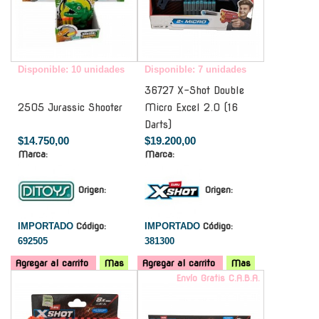
Disponible: 10 unidades
Disponible: 7 unidades
36727 X-Shot Double
2505 Jurassic Shooter
Micro Excel 2.0 (16
Darts)
$14.750,00
$19.200,00
Marca:
Marca:
Origen:
Origen:
IMPORTADO
Código:
IMPORTADO
Código:
692505
381300
Agregar al carrito
Mas
Agregar al carrito
Mas
-
Envío Gratis C.A.B.A.