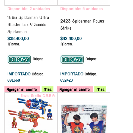
Disponible: 2 unidades
Disponible: 5 unidades
1668 Spiderman Ultra
2423 Spiderman Power
Blaster Luz Y Sonido
Strike
Spiderman
$38.400,00
$42.400,00
Marca:
Marca:
Origen:
Origen:
IMPORTADO
Código:
IMPORTADO
Código:
691668
692423
Agregar al carrito
Mas
Agregar al carrito
Mas
Envío Gratis C.A.B.A.
-