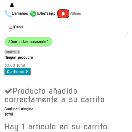
Llamanos
Whatsapp
Videos
Productos
Menú
Populares
¿Que estas buscando?
Categorías
Carrito:
O
Marcas
Ningún producto
Mayoristas
$0,00
Total
Confirmar
Contacto
Producto añadido
-
Envío gratis a C.A.B.A. a
correctamente a su carrito
partir de $30000
Cantidad elegida
Total
Hay 1 articulo en su carrito.