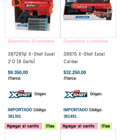
Disponible: 15 unidades
Disponible: 6 unidades
36726Tq1 X-Shot Excel
36675 X-Shot Excel
2.0 (8 Darts)
Caliber
$9.350,00
$32.250,00
Marca:
Marca:
Origen:
Origen:
IMPORTADO
Código:
IMPORTADO
Código:
381301
381491
Agregar al carrito
Mas
Agregar al carrito
Mas
-
-