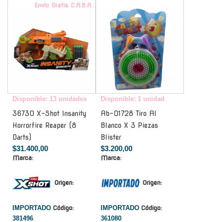
Envío Gratis C.A.B.A.
-
Disponible: 13 unidades
Disponible: 1 unidad
36730 X-Shot Insanity
Ab-01728 Tiro Al
Horrorfire Reaper (8
Blanco X 3 Piezas
Darts)
Blister
$31.400,00
$3.200,00
Marca:
Marca:
Origen:
Origen:
IMPORTADO
Código:
IMPORTADO
Código:
381496
361080