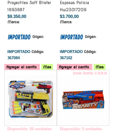
Proyectiles Soft Blister
Esposas Policia
1693687
Hw23017209
$9.350,00
$3.700,00
Marca:
Marca:
Origen:
Origen:
IMPORTADO
Código:
IMPORTADO
Código:
367084
367102
Agregar al carrito
Mas
Agregar al carrito
Mas
-
Envío Gratis C.A.B.A.
Disponible: 20 unidades
Disponible: 5 unidades