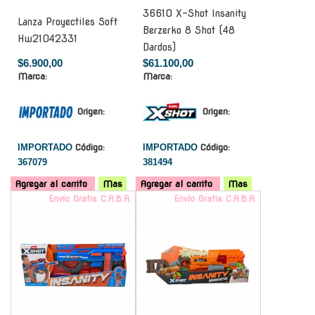
36610 X-Shot Insanity
Lanza Proyectiles Soft
Berzerko 8 Shot (48
Hw21042331
Dardos)
$6.900,00
$61.100,00
Marca:
Marca:
Origen:
Origen:
IMPORTADO
Código:
IMPORTADO
Código:
367079
381494
Agregar al carrito
Mas
Agregar al carrito
Mas
Envío Gratis C.A.B.A.
Envío Gratis C.A.B.A.