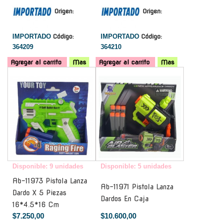
Origen:
Origen:
IMPORTADO
Código:
IMPORTADO
Código:
364209
364210
Agregar al carrito
Mas
Agregar al carrito
Mas
-
-
Disponible: 9 unidades
Disponible: 5 unidades
Ab-11973 Pistola Lanza
Ab-11971 Pistola Lanza
Dardo X 5 Piezas
Dardos En Caja
16*4.5*16 Cm
$7.250,00
$10.600,00