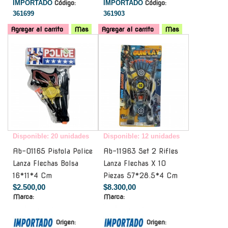
IMPORTADO
Código:
IMPORTADO
Código:
361699
361903
Agregar al carrito
Mas
Agregar al carrito
Mas
-
-
Disponible: 20 unidades
Disponible: 12 unidades
Ab-01165 Pistola Police
Ab-11963 Set 2 Rifles
Lanza Flechas Bolsa
Lanza Flechas X 10
16*11*4 Cm
Piezas 57*28.5*4 Cm
$2.500,00
$8.300,00
Marca:
Marca:
Origen:
Origen: