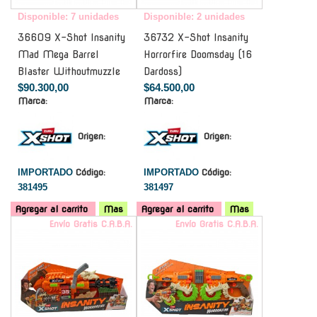
Disponible: 7 unidades
Disponible: 2 unidades
36609 X-Shot Insanity
36732 X-Shot Insanity
Mad Mega Barrel
Horrorfire Doomsday (16
Blaster Withoutmuzzle
Dardoss)
$90.300,00
$64.500,00
Marca:
Marca:
Origen:
Origen:
IMPORTADO
Código:
IMPORTADO
Código:
381495
381497
Agregar al carrito
Mas
Agregar al carrito
Mas
Envío Gratis C.A.B.A.
Envío Gratis C.A.B.A.