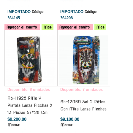
IMPORTADO
Código:
IMPORTADO
Código:
364145
364208
Agregar al carrito
Mas
Agregar al carrito
Mas
-
-
Disponible: 8 unidades
Disponible: 7 unidades
Ab-11928 Rifle Y
Ab-12069 Set 2 Rifles
Pistola Lanza Flechas X
Con Mira Lanza Flechas
13 Piezas 57*28 Cm
$9.200,00
$9.100,00
Marca:
Marca: