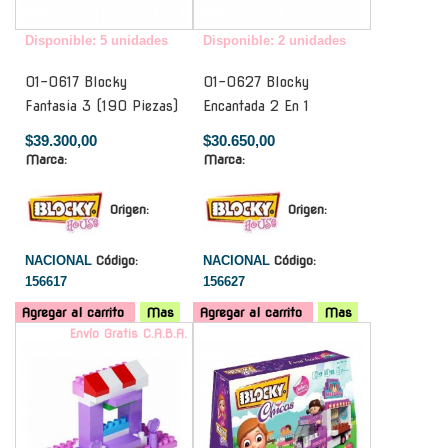
Disponible: 5 unidades
Disponible: 2 unidades
01-0617 Blocky
01-0627 Blocky
Fantasia 3 (190 Piezas)
Encantada 2 En 1
$39.300,00
$30.650,00
Marca:
Marca:
Origen:
Origen:
NACIONAL
Código:
NACIONAL
Código:
156617
156627
Agregar al carrito
Mas
Agregar al carrito
Mas
Envío Gratis C.A.B.A.
-