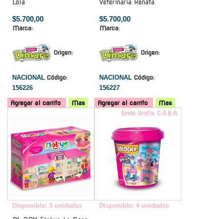
Lola
Veterinaria Renata
$5.700,00
$5.700,00
Marca:
Marca:
Origen:
Origen:
NACIONAL
Código:
NACIONAL
Código:
156226
156227
Agregar al carrito
Mas
Agregar al carrito
Mas
-
Envío Gratis C.A.B.A.
Disponible: 3 unidades
Disponible: 4 unidades