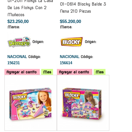
01-2011 Flokys La Casa
01-0614 Blocky Balde 3
De Los Flokys Con 2
Nena 210 Piezas
Muñecos
$23.250,00
$55.200,00
Marca:
Marca:
Origen:
Origen:
NACIONAL
Código:
NACIONAL
Código:
156231
156614
Agregar al carrito
Mas
Agregar al carrito
Mas
-
-