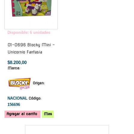
Disponible: 6 unidades
01-0696 Blocky Mini -
Unicornio Fantasia
$8.200,00
Marca:
Origen:
NACIONAL
Código:
156696
Agregar al carrito
Mas
-