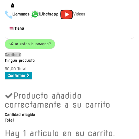
Llamanos
Whatsapp
Videos
Productos
Menú
Populares
¿Que estas buscando?
Categorías
Carrito:
O
Marcas
Ningún producto
Mayoristas
$0,00
Total
Confirmar
Contacto
Producto añadido
-
Envío gratis a C.A.B.A. a
correctamente a su carrito
partir de $30000
Cantidad elegida
Total
Hay 1 articulo en su carrito.