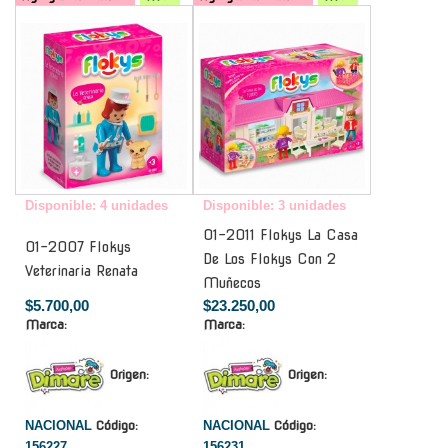
-
-
Disponible: 4 unidades
Disponible: 3 unidades
01-2011 Flokys La Casa
01-2007 Flokys
De Los Flokys Con 2
Veterinaria Renata
Muñecos
$5.700,00
$23.250,00
Marca:
Marca:
Origen:
Origen:
NACIONAL
Código:
NACIONAL
Código:
156227
156231