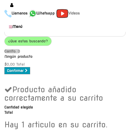
Llamanos
Whatsapp
Videos
Productos
Menú
Populares
¿Que estas buscando?
Categorías
Carrito:
O
Marcas
Ningún producto
Mayoristas
$0,00
Total
Confirmar
Contacto
Producto añadido
-
Envío gratis a C.A.B.A. a
correctamente a su carrito
partir de $30000
Cantidad elegida
Total
Hay 1 articulo en su carrito.