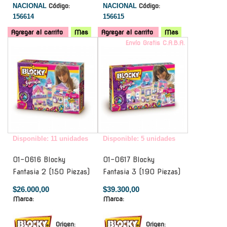
NACIONAL
Código:
NACIONAL
Código:
156614
156615
Agregar al carrito
Mas
Agregar al carrito
Mas
-
Envío Gratis C.A.B.A.
Disponible: 11 unidades
Disponible: 5 unidades
01-0616 Blocky
01-0617 Blocky
Fantasia 2 (150 Piezas)
Fantasia 3 (190 Piezas)
$26.000,00
$39.300,00
Marca:
Marca:
Origen:
Origen: