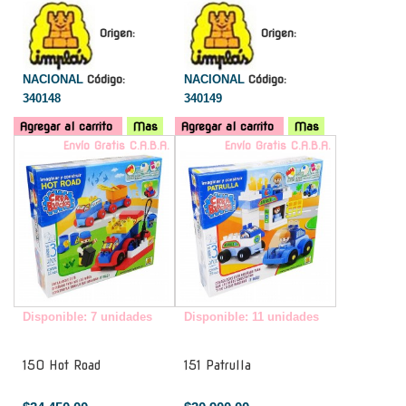
Origen:
Origen:
NACIONAL
Código:
NACIONAL
Código:
340148
340149
Agregar al carrito
Mas
Agregar al carrito
Mas
Envío Gratis C.A.B.A.
Envío Gratis C.A.B.A.
Disponible: 7 unidades
Disponible: 11 unidades
150 Hot Road
151 Patrulla