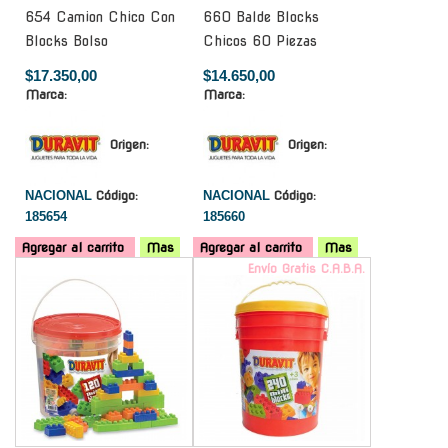
654 Camion Chico Con
660 Balde Blocks
Blocks Bolso
Chicos 60 Piezas
$17.350,00
$14.650,00
Marca:
Marca:
Origen:
Origen:
NACIONAL
Código:
NACIONAL
Código:
185654
185660
Agregar al carrito
Mas
Agregar al carrito
Mas
-
Envío Gratis C.A.B.A.