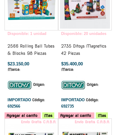
Disponible: 1 unidad
Disponible: 20 unidades
2566 Rolling Ball Tubes
2735 Ditoys Magnetics
& Blocks 98 Piezas
42 Piezas
$23.150,00
$35.400,00
Marca:
Marca:
Origen:
Origen:
IMPORTADO
Código:
IMPORTADO
Código:
692566
692735
Agregar al carrito
Mas
Agregar al carrito
Mas
Envío Gratis C.A.B.A.
Envío Gratis C.A.B.A.