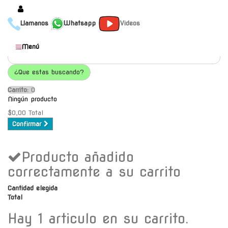
Llamanos
Whatsapp
Videos
Productos
Menú
Populares
¿Que estas buscando?
Categorías
Carrito:
O
Marcas
Ningún producto
Mayoristas
$0,00
Total
Confirmar
Contacto
Producto añadido
-
Envío gratis a C.A.B.A. a
correctamente a su carrito
partir de $30000
Cantidad elegida
Total
Hay 1 articulo en su carrito.