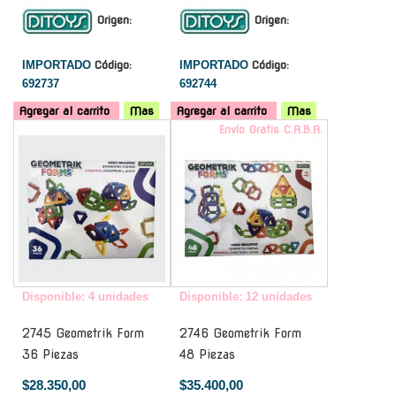
Origen:
Origen:
IMPORTADO
Código:
IMPORTADO
Código:
692737
692744
Agregar al carrito
Mas
Agregar al carrito
Mas
-
Envío Gratis C.A.B.A.
Disponible: 4 unidades
Disponible: 12 unidades
2745 Geometrik Form
2746 Geometrik Form
36 Piezas
48 Piezas
$28.350,00
$35.400,00