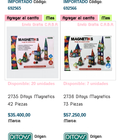
IMPORTADO
Código:
IMPORTADO
Código:
692565
692566
Agregar al carrito
Mas
Agregar al carrito
Mas
Envío Gratis C.A.B.A.
Envío Gratis C.A.B.A.
Disponible: 20 unidades
Disponible: 7 unidades
2735 Ditoys Magnetics
2736 Ditoys Magnetics
42 Piezas
73 Piezas
$35.400,00
$57.250,00
Marca:
Marca:
Origen:
Origen: