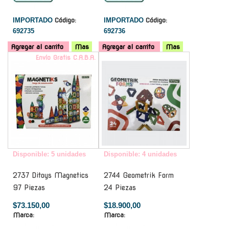
IMPORTADO
Código:
IMPORTADO
Código:
692735
692736
Agregar al carrito
Mas
Agregar al carrito
Mas
Envío Gratis C.A.B.A.
-
Disponible: 5 unidades
Disponible: 4 unidades
2737 Ditoys Magnetics
2744 Geometrik Form
97 Piezas
24 Piezas
$73.150,00
$18.900,00
Marca:
Marca: