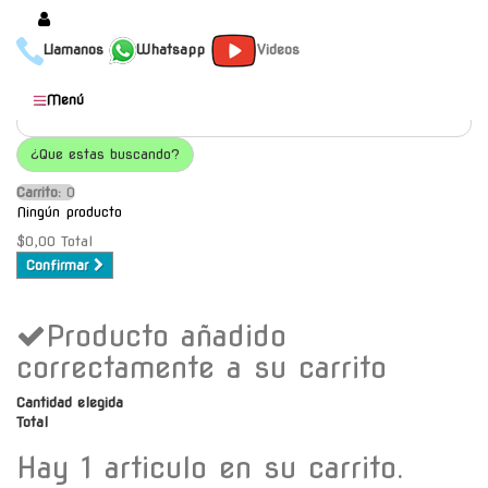
Llamanos
Whatsapp
Videos
Productos
Menú
Populares
¿Que estas buscando?
Categorías
Carrito:
O
Marcas
Ningún producto
Mayoristas
$0,00
Total
Confirmar
Contacto
Producto añadido
-
Envío gratis a C.A.B.A. a
correctamente a su carrito
partir de $30000
Cantidad elegida
Total
Hay 1 articulo en su carrito.