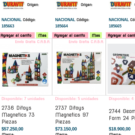
Origen:
Origen:
NACIONAL
Código:
NACIONAL
Código:
NACIONAL
Có
185663
185664
185665
Agregar al carrito
Mas
Agregar al carrito
Mas
Agregar al carr
Envío Gratis C.A.B.A.
Envío Gratis C.A.B.A.
Disponible: 7 unidades
Disponible: 5 unidades
Disponible: 4
2736 Ditoys
2737 Ditoys
2744 Geom
Magnetics 73
Magnetics 97
Form 24 P
Piezas
Piezas
$57.250,00
$73.150,00
$18.900,00
Marca:
Marca:
Marca: