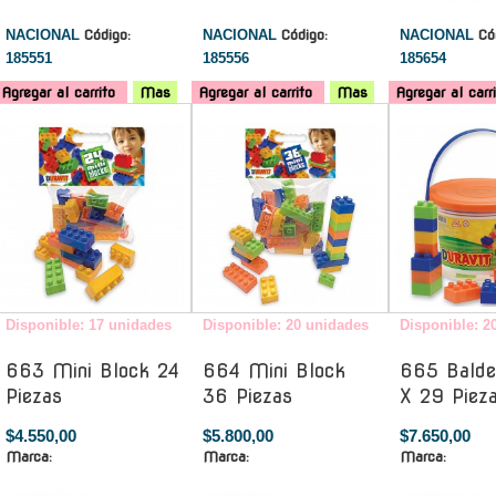
NACIONAL
Código:
NACIONAL
Código:
NACIONAL
Có
185551
185556
185654
Agregar al carrito
Mas
Agregar al carrito
Mas
Agregar al carr
-
-
Disponible: 17 unidades
Disponible: 20 unidades
Disponible: 2
663 Mini Block 24
664 Mini Block
665 Balde
Piezas
36 Piezas
X 29 Piez
$4.550,00
$5.800,00
$7.650,00
Marca:
Marca:
Marca: