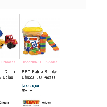
-
-
0 unidades
Disponible: 11 unidades
n Chico
660 Balde Blocks
s Bolso
Chicos 60 Piezas
$14.650,00
Marca:
Origen:
Origen: