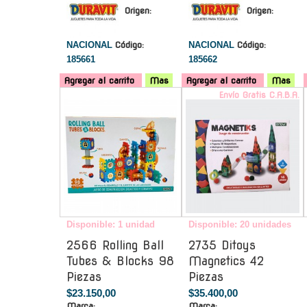
Origen:
Origen:
NACIONAL
Código:
NACIONAL
Código:
185661
185662
Agregar al carrito
Mas
Agregar al carrito
Mas
-
Envío Gratis C.A.B.A.
Disponible: 1 unidad
Disponible: 20 unidades
2566 Rolling Ball
2735 Ditoys
Tubes & Blocks 98
Magnetics 42
Piezas
Piezas
$23.150,00
$35.400,00
Marca:
Marca: