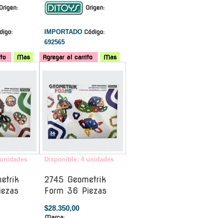
Origen:
Origen:
digo:
IMPORTADO
Código:
692565
ito
Mas
Agregar al carrito
Mas
-
-
 unidades
Disponible: 4 unidades
etrik
2745 Geometrik
iezas
Form 36 Piezas
$28.350,00
Marca: