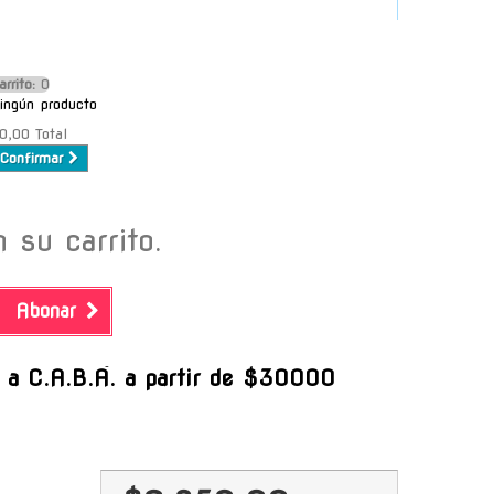
arrito:
O
ingún producto
0,00
Total
Confirmar
 su carrito.
Abonar
-
s a C.A.B.A. a partir de $30000