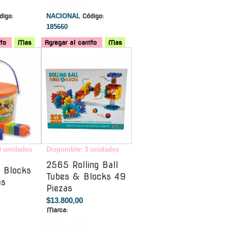
digo:
NACIONAL
Código:
185660
ito
Mas
Agregar al carrito
Mas
-
-
0 unidades
Disponible: 3 unidades
2565 Rolling Ball
 Blocks
Tubes & Blocks 49
as
Piezas
$13.800,00
Marca: