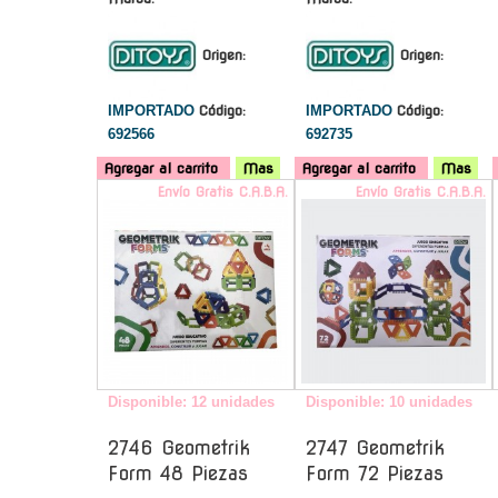
Origen:
Origen:
IMPORTADO
Código:
IMPORTADO
Código:
692566
692735
Agregar al carrito
Mas
Agregar al carrito
Mas
Envío Gratis C.A.B.A.
Envío Gratis C.A.B.A.
Disponible: 12 unidades
Disponible: 10 unidades
2746 Geometrik
2747 Geometrik
Form 48 Piezas
Form 72 Piezas