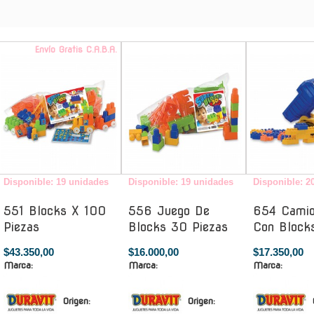
Envío Gratis C.A.B.A.
-
Disponible: 19 unidades
Disponible: 19 unidades
Disponible: 2
551 Blocks X 100
556 Juego De
654 Camio
Piezas
Blocks 30 Piezas
Con Block
$43.350,00
$16.000,00
$17.350,00
Marca:
Marca:
Marca:
Origen:
Origen: