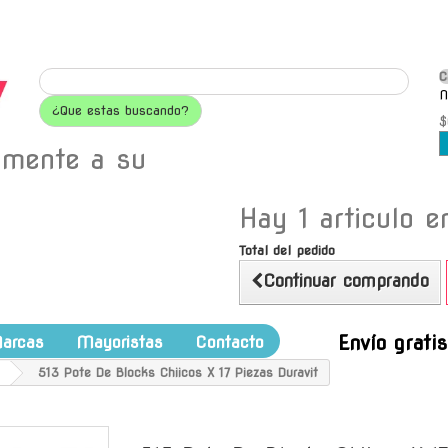
C
N
¿Que estas buscando?
$
amente a su
Hay 1 articulo en
Total del pedido
Continuar comprando
Envío grati
arcas
Mayoristas
Contacto
513 Pote De Blocks Chiicos X 17 Piezas Duravit
-