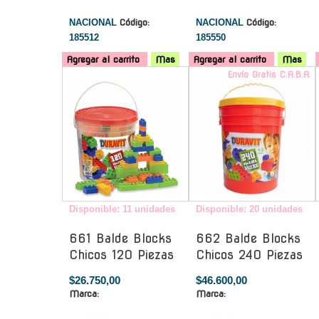
NACIONAL
Código:
NACIONAL
Código:
185512
185550
Agregar al carrito
Mas
Agregar al carrito
Mas
-
Envío Gratis C.A.B.A.
Disponible: 11 unidades
Disponible: 20 unidades
661 Balde Blocks
662 Balde Blocks
Chicos 120 Piezas
Chicos 240 Piezas
$26.750,00
$46.600,00
Marca:
Marca: