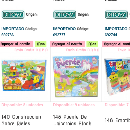
Origen:
Origen:
IMPORTADO
Código:
IMPORTADO
Código:
IMPORTADO
692736
692737
692744
Agregar al carrito
Mas
Agregar al carrito
Mas
Agregar al carr
Envío Gratis C.A.B.A.
Envío Gratis C.A.B.A.
Envío G
Disponible: 8 unidades
Disponible: 9 unidades
Disponible: 7
140 Construccion
145 Puente De
146 Emoti
Sobre Rieles
Unicornios Block