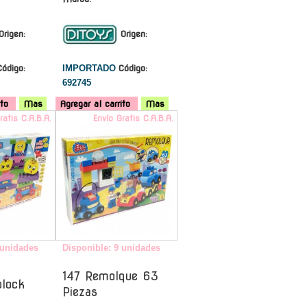
Origen:
Origen:
Código:
IMPORTADO
Código:
692745
ito
Mas
Agregar al carrito
Mas
ratis C.A.B.A.
Envío Gratis C.A.B.A.
 unidades
Disponible: 9 unidades
147 Remolque 63
block
Piezas