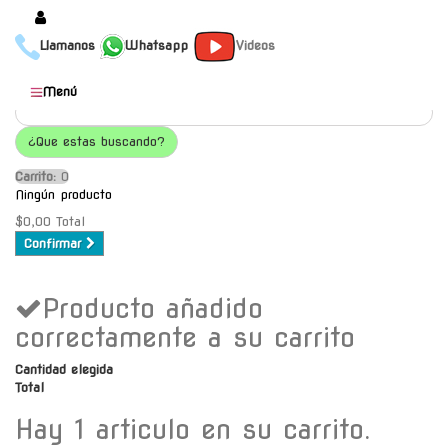
Llamanos
Whatsapp
Videos
Productos
Menú
Populares
¿Que estas buscando?
Categorías
Carrito:
O
Marcas
Ningún producto
Mayoristas
$0,00
Total
Confirmar
Contacto
Producto añadido
-
Envío gratis a C.A.B.A. a
correctamente a su carrito
partir de $30000
Cantidad elegida
Total
Hay 1 articulo en su carrito.