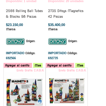
Disponible: 1 unidad
Disponible: 20 unidades
2566 Rolling Ball Tubes
2735 Ditoys Magnetics
& Blocks 98 Piezas
42 Piezas
$23.150,00
$35.400,00
Marca:
Marca:
Origen:
Origen:
IMPORTADO
Código:
IMPORTADO
Código:
692566
692735
Agregar al carrito
Mas
Agregar al carrito
Mas
Envío Gratis C.A.B.A.
Envío Gratis C.A.B.A.