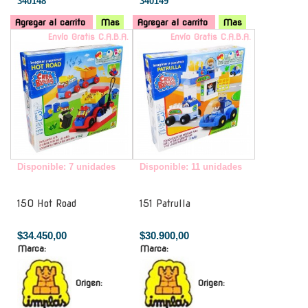
340148
340149
Agregar al carrito
Mas
Agregar al carrito
Mas
Envío Gratis C.A.B.A.
Envío Gratis C.A.B.A.
Disponible: 7 unidades
Disponible: 11 unidades
150 Hot Road
151 Patrulla
$34.450,00
$30.900,00
Marca:
Marca:
Origen:
Origen: