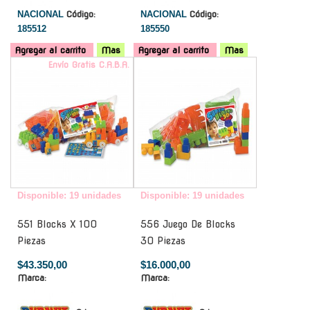
NACIONAL
Código:
NACIONAL
Código:
185512
185550
Agregar al carrito
Mas
Agregar al carrito
Mas
Envío Gratis C.A.B.A.
-
Disponible: 19 unidades
Disponible: 19 unidades
551 Blocks X 100
556 Juego De Blocks
Piezas
30 Piezas
$43.350,00
$16.000,00
Marca:
Marca: