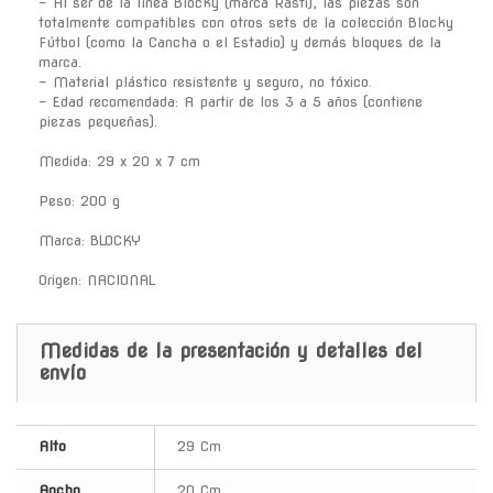
- Al ser de la línea Blocky (marca Rasti), las piezas son
totalmente compatibles con otros sets de la colección Blocky
Fútbol (como la Cancha o el Estadio) y demás bloques de la
marca.
- Material plástico resistente y seguro, no tóxico.
- Edad recomendada: A partir de los 3 a 5 años (contiene
piezas pequeñas).
Medida: 29 x 20 x 7 cm
Peso: 200 g
Marca: BLOCKY
Origen: NACIONAL
Medidas de la presentación y detalles del
envío
Alto
29 Cm
Ancho
20 Cm