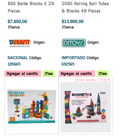
665 Balde Blocks X 29
2565 Rolling Ball Tubes
Piezas
& Blocks 49 Piezas
$7.650,00
$13.800,00
Marca:
Marca:
Origen:
Origen:
NACIONAL
Código:
IMPORTADO
Código:
185665
692565
Agregar al carrito
Mas
Agregar al carrito
Mas
-
Envío Gratis C.A.B.A.