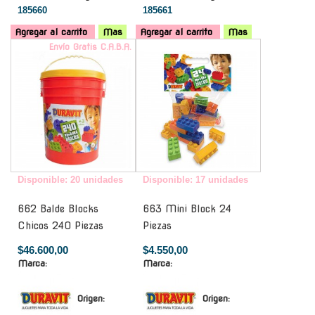
185660
185661
Agregar al carrito
Mas
Agregar al carrito
Mas
Envío Gratis C.A.B.A.
-
Disponible: 20 unidades
Disponible: 17 unidades
662 Balde Blocks
663 Mini Block 24
Chicos 240 Piezas
Piezas
$46.600,00
$4.550,00
Marca:
Marca:
Origen:
Origen: