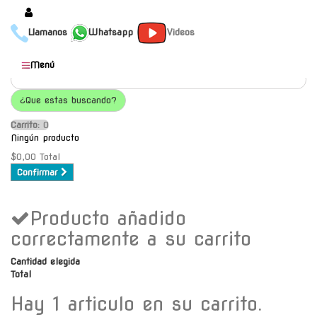
Llamanos
Whatsapp
Videos
Productos
Menú
Populares
¿Que estas buscando?
Categorías
Carrito:
O
Marcas
Ningún producto
Mayoristas
$0,00
Total
Confirmar
Contacto
Producto añadido
-
Envío gratis a C.A.B.A. a
correctamente a su carrito
partir de $30000
Cantidad elegida
Total
Hay 1 articulo en su carrito.