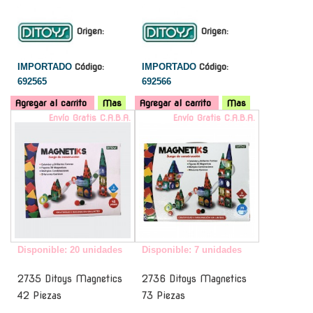
Origen:
Origen:
IMPORTADO
Código:
IMPORTADO
Código:
692565
692566
Agregar al carrito
Mas
Agregar al carrito
Mas
Envío Gratis C.A.B.A.
Envío Gratis C.A.B.A.
Disponible: 20 unidades
Disponible: 7 unidades
2735 Ditoys Magnetics
2736 Ditoys Magnetics
42 Piezas
73 Piezas