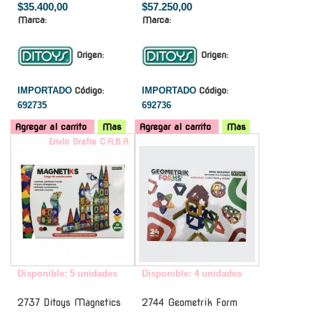
$35.400,00
$57.250,00
Marca:
Marca:
Origen:
Origen:
IMPORTADO
Código:
IMPORTADO
Código:
692735
692736
Agregar al carrito
Mas
Agregar al carrito
Mas
Envío Gratis C.A.B.A.
-
Disponible: 5 unidades
Disponible: 4 unidades
2737 Ditoys Magnetics
2744 Geometrik Form