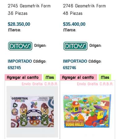
2745 Geometrik Form
2746 Geometrik Form
36 Piezas
48 Piezas
$28.350,00
$35.400,00
Marca:
Marca:
Origen:
Origen:
IMPORTADO
Código:
IMPORTADO
Código:
692745
692746
Agregar al carrito
Mas
Agregar al carrito
Mas
Envío Gratis C.A.B.A.
Envío Gratis C.A.B.A.