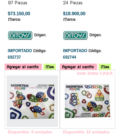
97 Piezas
24 Piezas
$73.150,00
$18.900,00
Marca:
Marca:
Origen:
Origen:
IMPORTADO
Código:
IMPORTADO
Código:
692737
692744
Agregar al carrito
Mas
Agregar al carrito
Mas
-
Envío Gratis C.A.B.A.
Disponible: 4 unidades
Disponible: 12 unidades