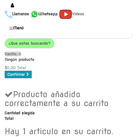
Llamanos
Whatsapp
Videos
Productos
Menú
Populares
¿Que estas buscando?
Categorías
Carrito:
O
Marcas
Ningún producto
Mayoristas
$0,00
Total
Confirmar
Contacto
Producto añadido
-
Envío gratis a C.A.B.A. a
correctamente a su carrito
partir de $30000
Cantidad elegida
Total
Hay 1 articulo en su carrito.