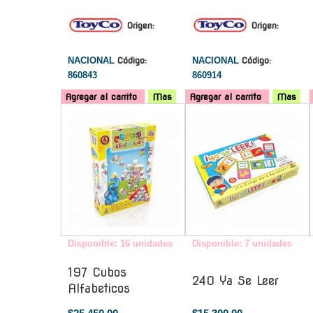
Origen:
Origen:
NACIONAL
Código:
NACIONAL
Código:
860843
860914
Agregar al carrito
Mas
Agregar al carrito
Mas
-
-
Disponible: 16 unidades
Disponible: 7 unidades
197 Cubos
240 Ya Se Leer
Alfabeticos