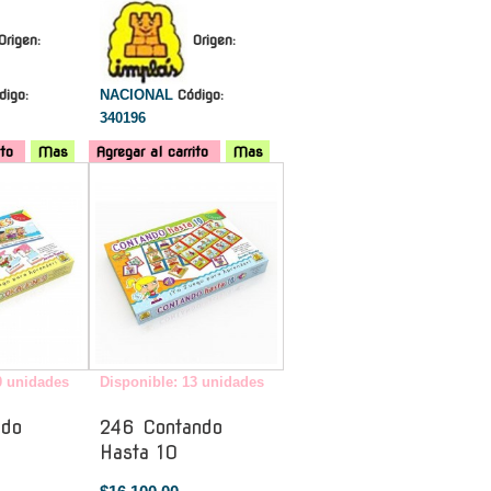
Origen:
Origen:
digo:
NACIONAL
Código:
340196
ito
Mas
Agregar al carrito
Mas
-
-
0 unidades
Disponible: 13 unidades
ndo
246 Contando
Hasta 10