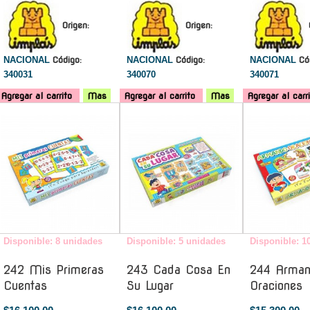
Origen:
Origen:
NACIONAL
Código:
NACIONAL
Código:
NACIONAL
Có
340031
340070
340071
Agregar al carrito
Mas
Agregar al carrito
Mas
Agregar al carr
-
-
Disponible: 8 unidades
Disponible: 5 unidades
Disponible: 1
242 Mis Primeras
243 Cada Cosa En
244 Arma
Cuentas
Su Lugar
Oraciones