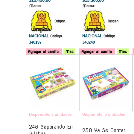
$25.450,00
$15.300,00
Marca:
Marca:
Origen:
Origen:
NACIONAL
Código:
NACIONAL
Código:
340197
340240
Agregar al carrito
Mas
Agregar al carrito
Mas
-
-
Disponible: 6 unidades
Disponible: 5 unidades
248 Separando En
250 Ya Se Contar
Silabas