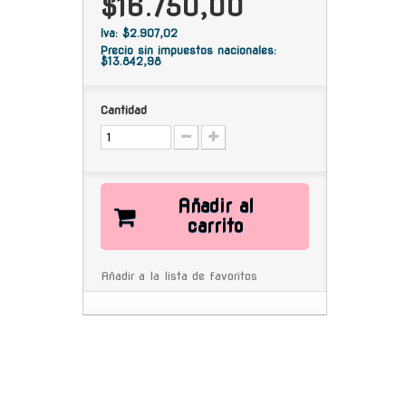
$16.750,00
Iva: $2.907,02
Precio sin impuestos nacionales:
$13.842,98
Cantidad
Añadir al
carrito
Añadir a la lista de favoritos