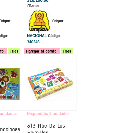
$16.100,00
Marca:
Origen:
Origen:
digo:
NACIONAL
Código:
340246
ito
Mas
Agregar al carrito
Mas
-
-
 unidades
Disponible: 9 unidades
313 Abc De Los
mociones
Animales