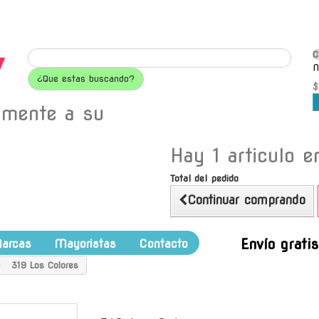
C
N
¿Que estas buscando?
$
amente a su
Hay 1 articulo en
Total del pedido
Continuar comprando
Envío grati
arcas
Mayoristas
Contacto
319 Los Colores
-