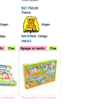
$17.750,00
Marca:
Origen:
Origen:
digo:
NACIONAL
Código:
340313
ito
Mas
Agregar al carrito
Mas
-
-
0 unidades
Disponible: 11 unidades