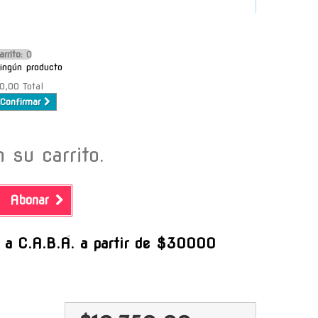
arrito:
O
ingún producto
0,00
Total
Confirmar
 su carrito.
Abonar
-
s a C.A.B.A. a partir de $30000