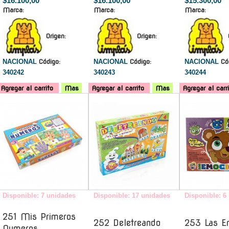
$16.100,00
$16.100,00
$15.300,00
Marca:
Marca:
Marca:
Origen:
Origen:
NACIONAL
Código:
NACIONAL
Código:
NACIONAL
Có
340242
340243
340244
Agregar al carrito
Mas
Agregar al carrito
Mas
Agregar al carr
-
-
Disponible: 7 unidades
Disponible: 17 unidades
Disponible: 6
251 Mis Primeros
252 Deletreando
253 Las E
Numeros