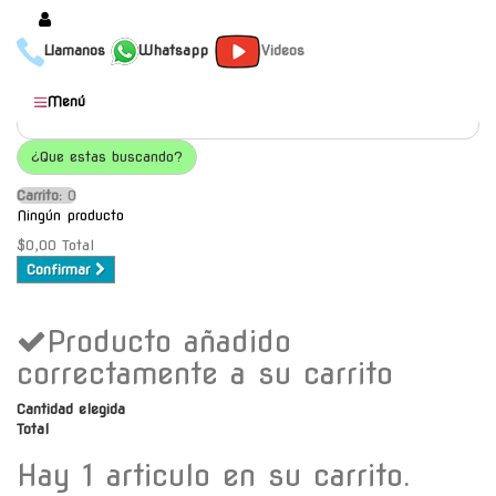
Llamanos
Whatsapp
Videos
Productos
Menú
Populares
¿Que estas buscando?
Categorías
Carrito:
O
Marcas
Ningún producto
Mayoristas
$0,00
Total
Confirmar
Contacto
Producto añadido
-
Envío gratis a C.A.B.A. a
correctamente a su carrito
partir de $30000
Cantidad elegida
Total
Hay 1 articulo en su carrito.