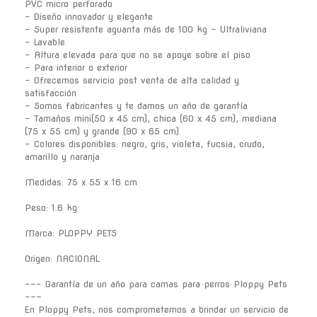
PVC micro perforado
- Diseño innovador y elegante
- Super resistente aguanta más de 100 kg - Ultraliviana
- Lavable
- Altura elevada para que no se apoye sobre el piso
- Para interior o exterior
- Ofrecemos servicio post venta de alta calidad y
satisfacción
- Somos fabricantes y te damos un año de garantía
- Tamaños mini(50 x 45 cm), chica (60 x 45 cm), mediana
(75 x 55 cm) y grande (90 x 65 cm)
- Colores disponibles: negro, gris, violeta, fucsia, crudo,
amarillo y naranja
Medidas: 75 x 55 x 16 cm
Peso: 1.6 kg
Marca: PLOPPY PETS
Origen: NACIONAL
--- Garantía de un año para camas para perros Ploppy Pets
---
En Ploppy Pets, nos comprometemos a brindar un servicio de