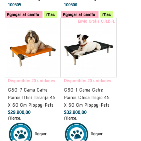
100505
100506
Agregar al carrito
Mas
Agregar al carrito
Mas
-
Envío Gratis C.A.B.A.
Disponible: 20 unidades
Disponible: 20 unidades
C50-7 Cama Catre
C60-1 Cama Catre
Perros Mini Naranja 45
Perros Chica Negro 45
X 50 Cm Ploppy-Pets
X 60 Cm Ploppy-Pets
$29.900,00
$32.900,00
Marca:
Marca:
Origen:
Origen: