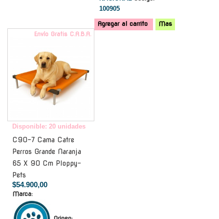
100905
Agregar al carrito
Mas
Envío Gratis C.A.B.A.
Disponible: 20 unidades
C90-7 Cama Catre
Perros Grande Naranja
65 X 90 Cm Ploppy-
Pets
$54.900,00
Marca:
Origen: