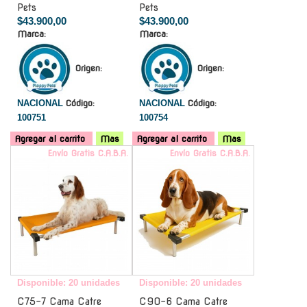
Pets
Pets
$43.900,00
$43.900,00
Marca:
Marca:
Origen:
Origen:
NACIONAL
Código:
NACIONAL
Código:
100751
100754
Agregar al carrito
Mas
Agregar al carrito
Mas
Envío Gratis C.A.B.A.
Envío Gratis C.A.B.A.
Disponible: 20 unidades
Disponible: 20 unidades
C75-7 Cama Catre
C90-6 Cama Catre