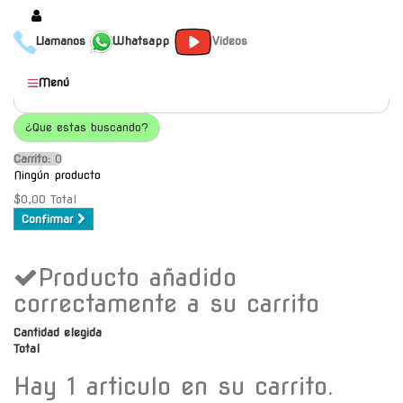
Llamanos
Whatsapp
Videos
Productos
Menú
Populares
¿Que estas buscando?
Categorías
Carrito:
O
Marcas
Ningún producto
Mayoristas
$0,00
Total
Confirmar
Contacto
Producto añadido
-
Envío gratis a C.A.B.A. a
correctamente a su carrito
partir de $30000
Cantidad elegida
Total
Hay 1 articulo en su carrito.