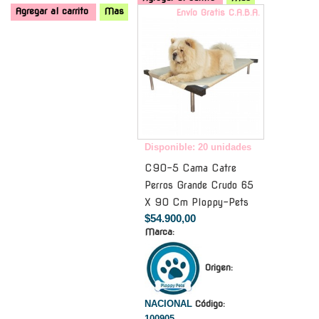
Agregar al carrito
Mas
Envío Gratis C.A.B.A.
Disponible: 20 unidades
C90-5 Cama Catre
Perros Grande Crudo 65
X 90 Cm Ploppy-Pets
$54.900,00
Marca:
Origen:
NACIONAL
Código:
100905