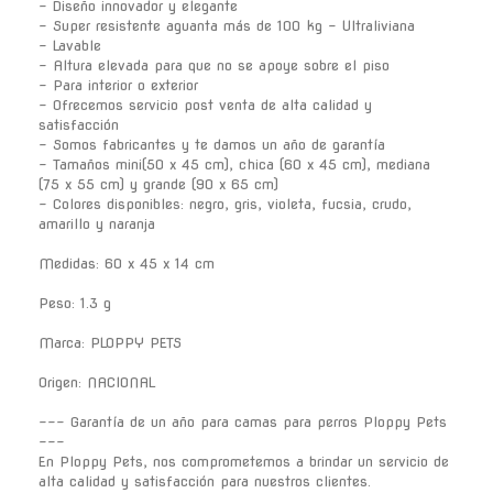
- Diseño innovador y elegante
- Super resistente aguanta más de 100 kg - Ultraliviana
- Lavable
- Altura elevada para que no se apoye sobre el piso
- Para interior o exterior
- Ofrecemos servicio post venta de alta calidad y
satisfacción
- Somos fabricantes y te damos un año de garantía
- Tamaños mini(50 x 45 cm), chica (60 x 45 cm), mediana
(75 x 55 cm) y grande (90 x 65 cm)
- Colores disponibles: negro, gris, violeta, fucsia, crudo,
amarillo y naranja
Medidas: 60 x 45 x 14 cm
Peso: 1.3 g
Marca: PLOPPY PETS
Origen: NACIONAL
--- Garantía de un año para camas para perros Ploppy Pets
---
En Ploppy Pets, nos comprometemos a brindar un servicio de
alta calidad y satisfacción para nuestros clientes.