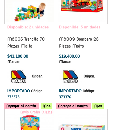
Disponible: 2 unidades
Disponible: 5 unidades
M8005 Trencito 70
M8009 Bombero 25
Piezas Molto
Piezas Molto
$43.100,00
$19.400,00
Marca:
Marca:
Origen:
Origen:
IMPORTADO
Código:
IMPORTADO
Código:
373373
373376
Agregar al carrito
Mas
Agregar al carrito
Mas
Envío Gratis C.A.B.A.
-