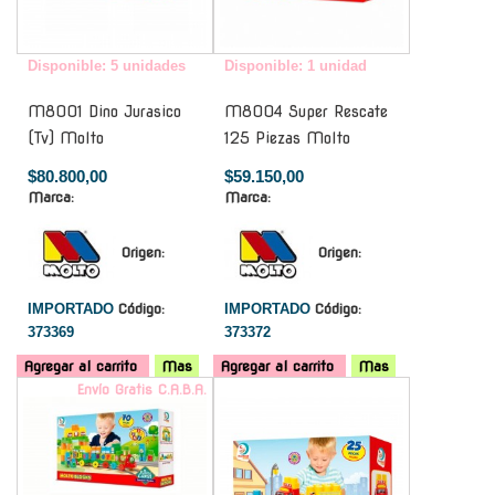
Disponible: 5 unidades
Disponible: 1 unidad
M8001 Dino Jurasico
M8004 Super Rescate
(Tv) Molto
125 Piezas Molto
$80.800,00
$59.150,00
Marca:
Marca:
Origen:
Origen:
IMPORTADO
Código:
IMPORTADO
Código:
373369
373372
Agregar al carrito
Mas
Agregar al carrito
Mas
Envío Gratis C.A.B.A.
-