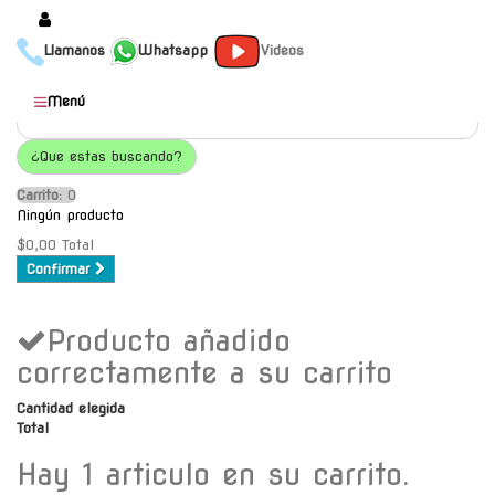
Llamanos
Whatsapp
Videos
Productos
Menú
Populares
¿Que estas buscando?
Categorías
Carrito:
O
Marcas
Ningún producto
Mayoristas
$0,00
Total
Confirmar
Contacto
Producto añadido
-
Envío gratis a C.A.B.A. a
correctamente a su carrito
partir de $30000
Cantidad elegida
Total
Hay 1 articulo en su carrito.