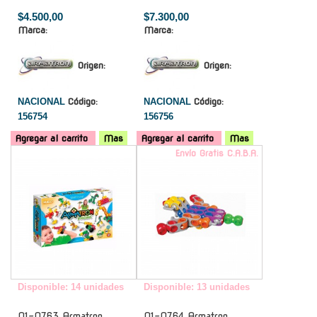
$4.500,00
$7.300,00
Marca:
Marca:
Origen:
Origen:
NACIONAL
Código:
NACIONAL
Código:
156754
156756
Agregar al carrito
Mas
Agregar al carrito
Mas
-
Envío Gratis C.A.B.A.
Disponible: 14 unidades
Disponible: 13 unidades
01-0763 Armatron
01-0764 Armatron