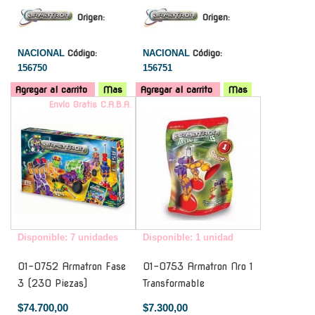
Origen:
Origen:
NACIONAL
Código:
NACIONAL
Código:
156750
156751
Agregar al carrito
Mas
Agregar al carrito
Mas
Envío Gratis C.A.B.A.
-
Disponible: 7 unidades
Disponible: 1 unidad
01-0752 Armatron Fase
01-0753 Armatron Nro 1
3 (230 Piezas)
Transformable
$74.700,00
$7.300,00