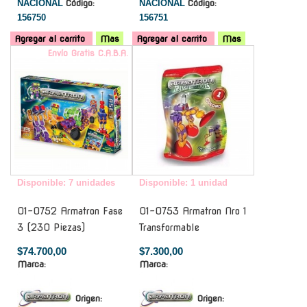
NACIONAL
Código:
NACIONAL
Código:
156750
156751
Agregar al carrito
Mas
Agregar al carrito
Mas
Envío Gratis C.A.B.A.
-
Disponible: 7 unidades
Disponible: 1 unidad
01-0752 Armatron Fase
01-0753 Armatron Nro 1
3 (230 Piezas)
Transformable
$74.700,00
$7.300,00
Marca:
Marca:
Origen:
Origen: