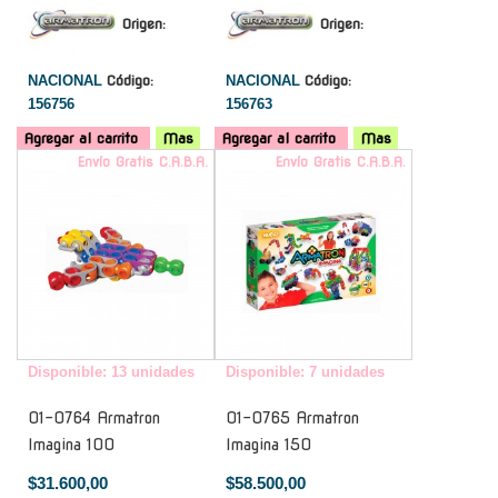
Origen:
Origen:
NACIONAL
Código:
NACIONAL
Código:
156756
156763
Agregar al carrito
Mas
Agregar al carrito
Mas
Envío Gratis C.A.B.A.
Envío Gratis C.A.B.A.
Disponible: 13 unidades
Disponible: 7 unidades
01-0764 Armatron
01-0765 Armatron
Imagina 100
Imagina 150
$31.600,00
$58.500,00