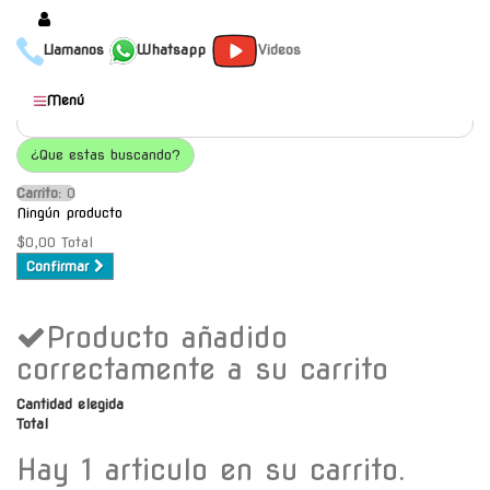
Llamanos
Whatsapp
Videos
Productos
Menú
Populares
¿Que estas buscando?
Categorías
Carrito:
O
Marcas
Ningún producto
Mayoristas
$0,00
Total
Confirmar
Contacto
Producto añadido
-
Envío gratis a C.A.B.A. a
correctamente a su carrito
partir de $30000
Cantidad elegida
Total
Hay 1 articulo en su carrito.