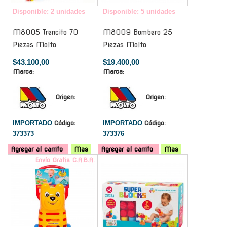
Disponible: 2 unidades
Disponible: 5 unidades
M8005 Trencito 70
M8009 Bombero 25
Piezas Molto
Piezas Molto
$43.100,00
$19.400,00
Marca:
Marca:
Origen:
Origen:
IMPORTADO
Código:
IMPORTADO
Código:
373373
373376
Agregar al carrito
Mas
Agregar al carrito
Mas
Envío Gratis C.A.B.A.
-