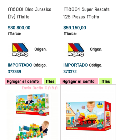
M8001 Dino Jurasico
M8004 Super Rescate
(Tv) Molto
125 Piezas Molto
$80.800,00
$59.150,00
Marca:
Marca:
Origen:
Origen:
IMPORTADO
Código:
IMPORTADO
Código:
373369
373372
Agregar al carrito
Mas
Agregar al carrito
Mas
Envío Gratis C.A.B.A.
-