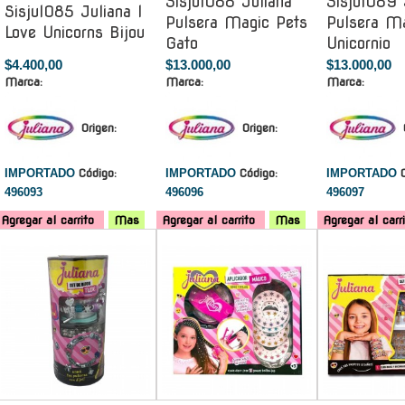
Sisjul088 Juliana
Sisjul089 
Sisjul085 Juliana I
Pulsera Magic Pets
Pulsera M
Love Unicorns Bijou
Gato
Unicornio
$4.400,00
$13.000,00
$13.000,00
Marca:
Marca:
Marca:
Origen:
Origen:
IMPORTADO
Código:
IMPORTADO
Código:
IMPORTADO
496093
496096
496097
Agregar al carrito
Mas
Agregar al carrito
Mas
Agregar al carr
-
-