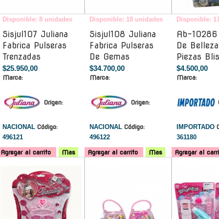
Disponible: 8 unidades
Disponible: 18 unidades
Disponible: 1
Sisjul107 Juliana
Sisjul108 Juliana
Ab-10286
Fabrica Pulseras
Fabrica Pulseras
De Bellez
Trenzadas
De Gemas
Piezas Blis
$25.950,00
$34.700,00
$4.500,00
Marca:
Marca:
Marca:
Origen:
Origen:
NACIONAL
Código:
NACIONAL
Código:
IMPORTADO
496121
496122
361180
Agregar al carrito
Mas
Agregar al carrito
Mas
Agregar al carr
-
-