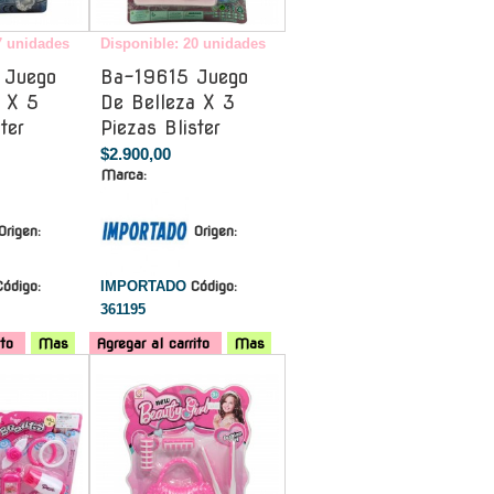
7 unidades
Disponible: 20 unidades
 Juego
Ba-19615 Juego
a X 5
De Belleza X 3
ter
Piezas Blister
$2.900,00
Marca:
Origen:
Origen:
Código:
IMPORTADO
Código:
361195
ito
Mas
Agregar al carrito
Mas
-
-