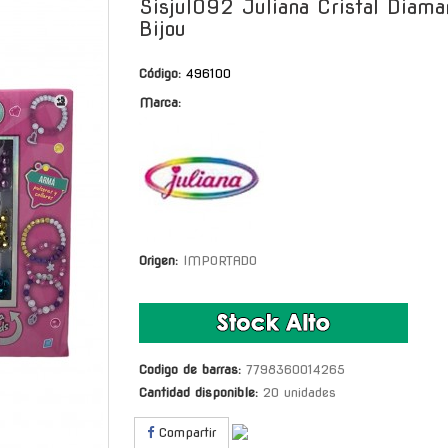
Sisjul092 Juliana Cristal Diama
Bijou
Código:
496100
Marca:
Origen:
IMPORTADO
Codigo de barras:
7798360014265
Cantidad disponible:
20 unidades
Compartir