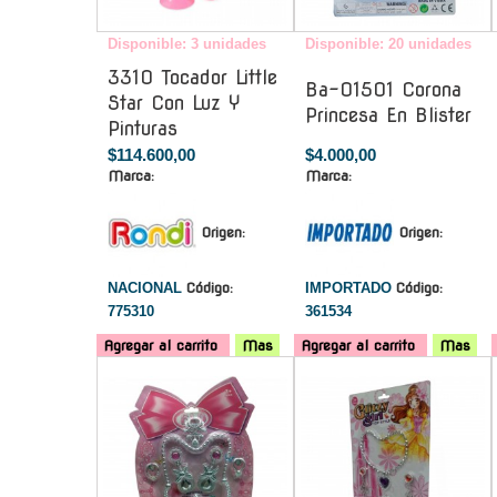
Disponible: 3 unidades
Disponible: 20 unidades
3310 Tocador Little
Ba-01501 Corona
Star Con Luz Y
Princesa En Blister
Pinturas
$114.600,00
$4.000,00
Marca:
Marca:
Origen:
Origen:
NACIONAL
Código:
IMPORTADO
Código:
775310
361534
Agregar al carrito
Mas
Agregar al carrito
Mas
-
-