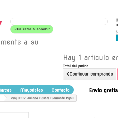
C
N
¿Que estas buscando?
$
amente a su
Hay 1 articulo en
Total del pedido
Continuar comprando
Envío grati
arcas
Mayoristas
Contacto
Sisjul092 Juliana Cristal Diamante Bijou
-