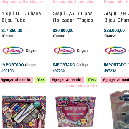
Disponible: 3 unidades
Disponible: 2 unidades
Disponible: 9
Sisjul100 Juliana
Sisjul075 Juliana
Sisjul079 
Bijou Tube
Aplicador Magico
Bijou Cha
$17.350,00
$20.800,00
$26.000,00
Marca:
Marca:
Marca:
Origen:
Origen:
IMPORTADO
Código:
IMPORTADO
Código:
IMPORTADO
496108
497230
497232
Agregar al carrito
Mas
Agregar al carrito
Mas
Agregar al carr
-
Envío Gratis C.A.B.A.