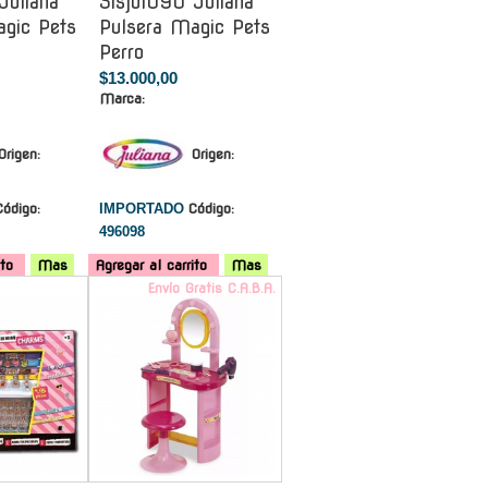
Juliana
Sisjul090 Juliana
agic Pets
Pulsera Magic Pets
Perro
$13.000,00
Marca:
Origen:
Origen:
Código:
IMPORTADO
Código:
496098
ito
Mas
Agregar al carrito
Mas
-
Envío Gratis C.A.B.A.