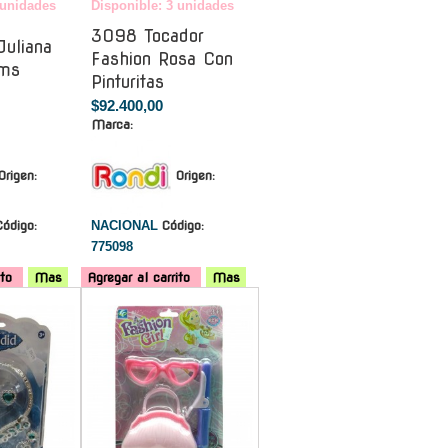
 unidades
Disponible: 3 unidades
3098 Tocador
Juliana
Fashion Rosa Con
rms
Pinturitas
$92.400,00
Marca:
Origen:
Origen:
Código:
NACIONAL
Código:
775098
ito
Mas
Agregar al carrito
Mas
-
-