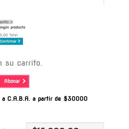
arrito:
O
ingún producto
0,00
Total
Confirmar
 su carrito.
Abonar
-
s a C.A.B.A. a partir de $30000