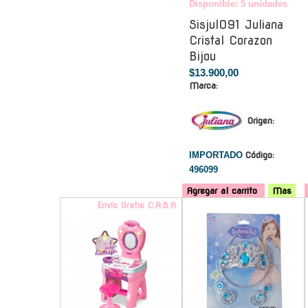
Disponible: 5 unidades
Sisjul091 Juliana
Cristal Corazon
Bijou
$13.900,00
Marca:
Origen:
IMPORTADO
Código:
496099
Agregar al carrito
Mas
Envío Gratis C.A.B.A.
-