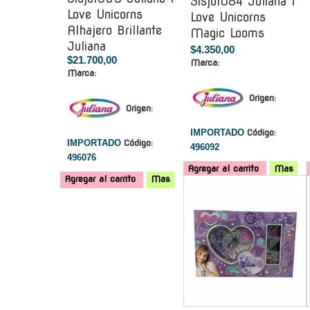
Sisjul084 Juliana I
Love Unicorns
Love Unicorns
Alhajero Brillante
Magic Looms
Juliana
$4.350,00
$21.700,00
Marca:
Marca:
Origen:
Origen:
IMPORTADO
Código:
IMPORTADO
Código:
496092
496076
Agregar al carrito
Mas
Agregar al carrito
Mas
-