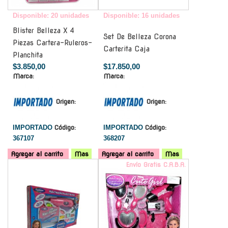
Disponible: 20 unidades
Disponible: 16 unidades
Blister Belleza X 4
Set De Belleza Corona
Piezas Cartera-Ruleros-
Carterita Caja
Planchita
$3.850,00
$17.850,00
Marca:
Marca:
Origen:
Origen:
IMPORTADO
Código:
IMPORTADO
Código:
367107
368207
Agregar al carrito
Mas
Agregar al carrito
Mas
-
Envío Gratis C.A.B.A.