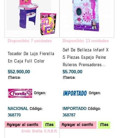
Disponible: 7 unidades
Disponible: 13 unidades
Set De Belleza Infant X
Tocador De Lujo Fiorella
5 Piezas Espejo Peine
En Caja Full Color
Ruleros Prensadores...
$52.900,00
$5.700,00
Marca:
Marca:
Origen:
Origen:
NACIONAL
Código:
IMPORTADO
Código:
368770
368787
Agregar al carrito
Mas
Agregar al carrito
Mas
Envío Gratis C.A.B.A.