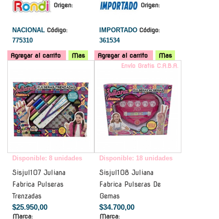
Origen:
Origen:
NACIONAL
Código:
IMPORTADO
Código:
775310
361534
Agregar al carrito
Mas
Agregar al carrito
Mas
-
Envío Gratis C.A.B.A.
Disponible: 8 unidades
Disponible: 18 unidades
Sisjul107 Juliana
Sisjul108 Juliana
Fabrica Pulseras
Fabrica Pulseras De
Trenzadas
Gemas
$25.950,00
$34.700,00
Marca:
Marca: