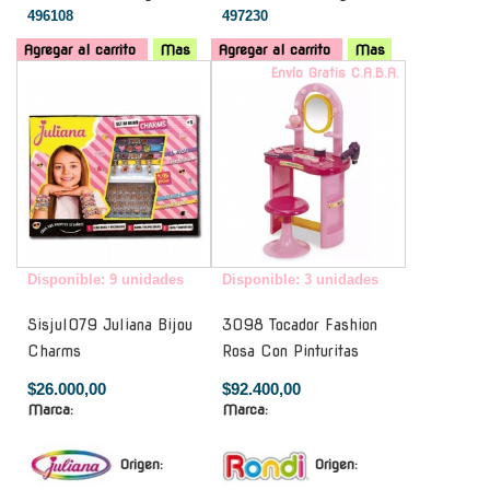
496108
497230
Agregar al carrito
Mas
Agregar al carrito
Mas
-
Envío Gratis C.A.B.A.
Disponible: 9 unidades
Disponible: 3 unidades
Sisjul079 Juliana Bijou
3098 Tocador Fashion
Charms
Rosa Con Pinturitas
$26.000,00
$92.400,00
Marca:
Marca:
Origen:
Origen: