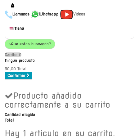
Llamanos
Whatsapp
Videos
Productos
Menú
Populares
¿Que estas buscando?
Categorías
Carrito:
O
Marcas
Ningún producto
Mayoristas
$0,00
Total
Confirmar
Contacto
Producto añadido
-
Envío gratis a C.A.B.A. a
correctamente a su carrito
partir de $30000
Cantidad elegida
Total
Hay 1 articulo en su carrito.