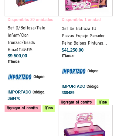
Disponible: 20 unidades
Disponible: 1 unidad
Set D/Belleza/Pelo
Set De Belleza 10
Infant/Con
Piezas Espejo Secador
Trenzad/Beads
Peine Bolsos Pinturas...
Hwa404595
$41.250,00
$9.500,00
Marca:
Marca:
Origen:
Origen:
IMPORTADO
Código:
IMPORTADO
Código:
368489
368470
Agregar al carrito
Mas
Agregar al carrito
Mas
-