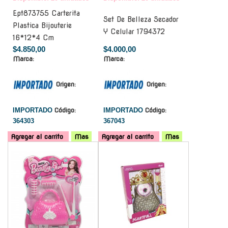
Ept873755 Carterita
Set De Belleza Secador
Plastica Bijouterie
Y Celular 1794372
16*12*4 Cm
$4.850,00
$4.000,00
Marca:
Marca:
Origen:
Origen:
IMPORTADO
Código:
IMPORTADO
Código:
364303
367043
Agregar al carrito
Mas
Agregar al carrito
Mas
-
-