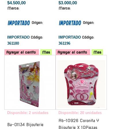
$4.500,00
$3.000,00
Marca:
Marca:
Origen:
Origen:
IMPORTADO
Código:
IMPORTADO
Código:
361180
361196
Agregar al carrito
Mas
Agregar al carrito
Mas
-
-
Disponible: 2 unidades
Disponible: 20 unidades
Ab-10926 Coronita Y
Ba-01134 Bijouterie
Bijouterie X 10Piezas