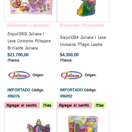
Disponible: 2 unidades
Disponible: 20 unidades
Sisjul069 Juliana I
Sisjul084 Juliana I Love
Love Unicorns Alhajero
Unicorns Magic Looms
Brillante Juliana
$21.700,00
$4.350,00
Marca:
Marca:
Origen:
Origen:
IMPORTADO
Código:
IMPORTADO
Código:
496076
496092
Agregar al carrito
Mas
Agregar al carrito
Mas
-
-