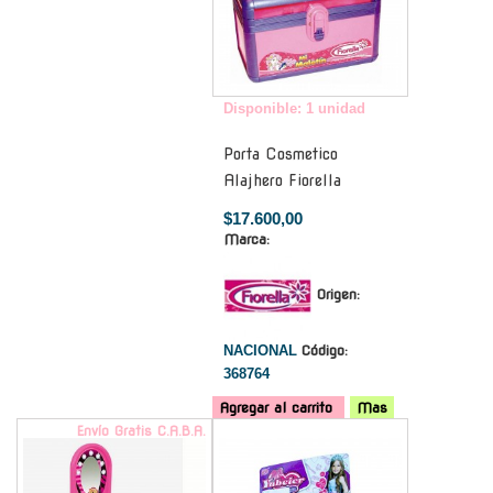
Disponible: 1 unidad
Porta Cosmetico
Alajhero Fiorella
$17.600,00
Marca:
Origen:
NACIONAL
Código:
368764
Agregar al carrito
Mas
Envío Gratis C.A.B.A.
-