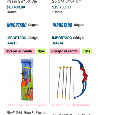
Piezas 29*58 Cm
25.5*4.5*64 Cm
$10.400,00
$15.750,00
Marca:
Marca:
Origen:
Origen:
IMPORTADO
Código:
IMPORTADO
Código:
364213
364214
Agregar al carrito
Mas
Agregar al carrito
Mas
-
-
Disponible: 14 unidades
Disponible: 20 unidades
Ab-11244 Arco Y Flecha