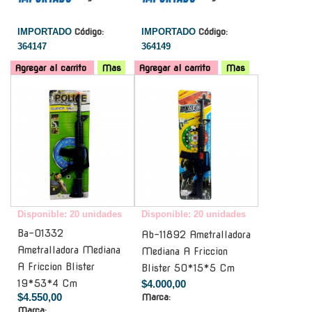
IMPORTADO
Código:
IMPORTADO
Código:
364147
364149
Agregar al carrito
Mas
Agregar al carrito
Mas
-
-
Disponible: 20 unidades
Disponible: 20 unidades
Ba-01332
Ab-11892 Ametralladora
Ametralladora Mediana
Mediana A Friccion
A Friccion Blister
Blister 50*15*5 Cm
19*53*4 Cm
$4.000,00
$4.550,00
Marca:
Marca: