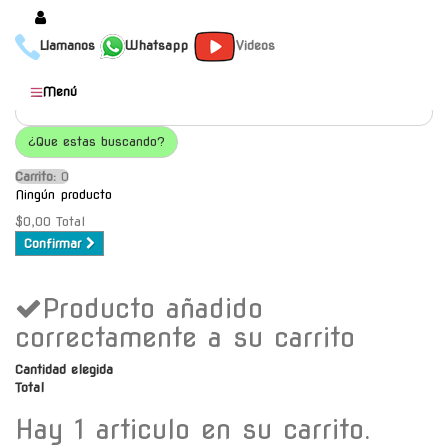
Llamanos
Whatsapp
Videos
Productos
Menú
Populares
¿Que estas buscando?
Categorías
Carrito:
O
Marcas
Ningún producto
Mayoristas
$0,00
Total
Confirmar
Contacto
Producto añadido
-
Envío gratis a C.A.B.A. a
correctamente a su carrito
partir de $30000
Cantidad elegida
Total
Hay 1 articulo en su carrito.