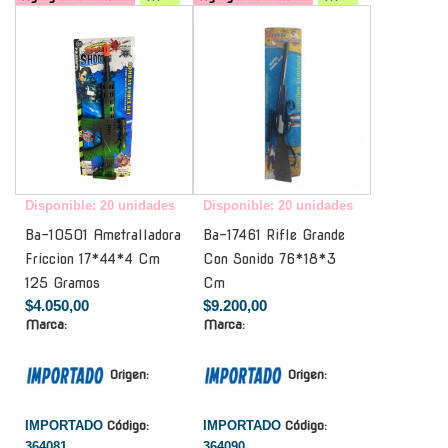
-
-
Disponible: 20 unidades
Disponible: 20 unidades
Ba-10501 Ametralladora
Ba-17461 Rifle Grande
Friccion 17*44*4 Cm
Con Sonido 76*18*3
125 Gramos
Cm
$4.050,00
$9.200,00
Marca:
Marca:
Origen:
Origen:
IMPORTADO
Código:
IMPORTADO
Código:
364081
364090