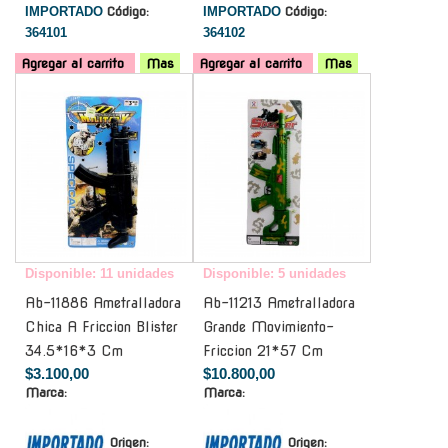
IMPORTADO
Código:
IMPORTADO
Código:
364101
364102
Agregar al carrito
Mas
Agregar al carrito
Mas
-
-
Disponible: 11 unidades
Disponible: 5 unidades
Ab-11886 Ametralladora
Ab-11213 Ametralladora
Chica A Friccion Blister
Grande Movimiento-
34.5*16*3 Cm
Friccion 21*57 Cm
$3.100,00
$10.800,00
Marca:
Marca:
Origen:
Origen: