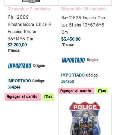
Disponible: 7 unidades
Disponible: 20 unidades
Ab-12009
Ba-01628 Espada Con
Ametralladora Chica A
Luz Blister 13*57.5*5
Friccion Blister
Cm
35*14*3 Cm
$5.450,00
$3.200,00
Marca:
Marca:
Origen:
Origen:
IMPORTADO
Código:
IMPORTADO
Código:
364258
364244
Agregar al carrito
Mas
Agregar al carrito
Mas
-