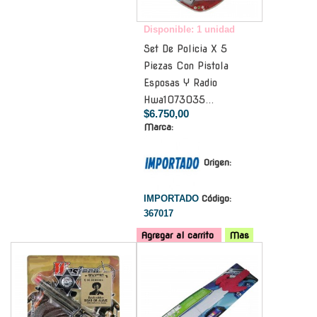
Disponible: 1 unidad
Set De Policia X 5
Piezas Con Pistola
Esposas Y Radio
Hwa1073035...
$6.750,00
Marca:
Origen:
IMPORTADO
Código:
367017
Agregar al carrito
Mas
-
-