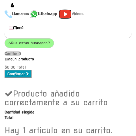
Llamanos
Whatsapp
Videos
Productos
Menú
Populares
¿Que estas buscando?
Categorías
Carrito:
O
Marcas
Ningún producto
Mayoristas
$0,00
Total
Confirmar
Contacto
Producto añadido
-
Envío gratis a C.A.B.A. a
correctamente a su carrito
partir de $30000
Cantidad elegida
Total
Hay 1 articulo en su carrito.