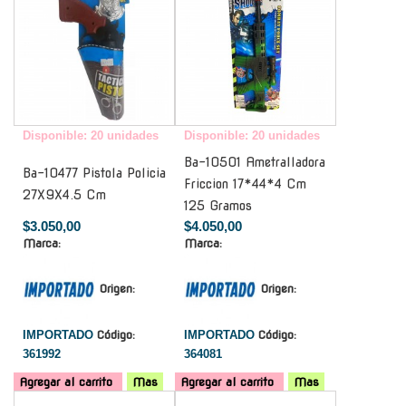
Disponible: 20 unidades
Disponible: 20 unidades
Ba-10501 Ametralladora
Ba-10477 Pistola Policia
Friccion 17*44*4 Cm
27X9X4.5 Cm
125 Gramos
$3.050,00
$4.050,00
Marca:
Marca:
Origen:
Origen:
IMPORTADO
Código:
IMPORTADO
Código:
361992
364081
Agregar al carrito
Mas
Agregar al carrito
Mas
-
-