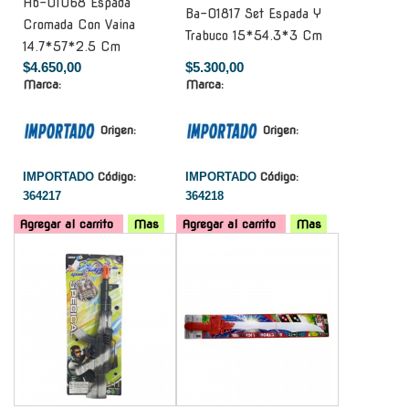
Ab-01068 Espada
Ba-01817 Set Espada Y
Cromada Con Vaina
Trabuco 15*54.3*3 Cm
14.7*57*2.5 Cm
$4.650,00
$5.300,00
Marca:
Marca:
Origen:
Origen:
IMPORTADO
Código:
IMPORTADO
Código:
364217
364218
Agregar al carrito
Mas
Agregar al carrito
Mas
-
-