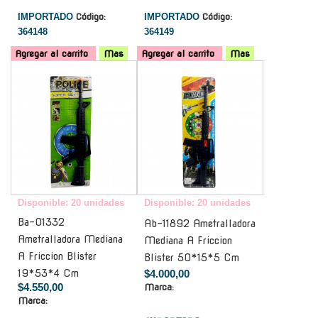
IMPORTADO
Código:
IMPORTADO
Código:
364148
364149
Agregar al carrito
Mas
Agregar al carrito
Mas
-
-
Disponible: 20 unidades
Disponible: 20 unidades
Ba-01332
Ab-11892 Ametralladora
Ametralladora Mediana
Mediana A Friccion
A Friccion Blister
Blister 50*15*5 Cm
19*53*4 Cm
$4.000,00
$4.550,00
Marca:
Marca: