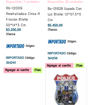
Disponible: 7 unidades
Disponible: 20 unidades
Ab-12009
Ba-01628 Espada Con
Ametralladora Chica A
Luz Blister 13*57.5*5
Friccion Blister
Cm
35*14*3 Cm
$5.450,00
$3.200,00
Marca:
Marca:
Origen:
Origen:
IMPORTADO
Código:
IMPORTADO
Código:
364258
364244
Agregar al carrito
Mas
Agregar al carrito
Mas
-