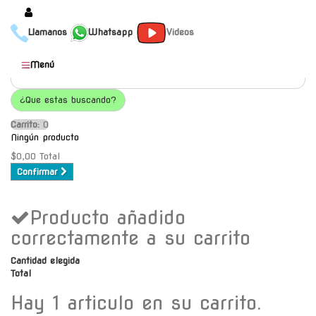
Llamanos
Whatsapp
Videos
Productos
Menú
Populares
¿Que estas buscando?
Categorías
Carrito:
O
Marcas
Ningún producto
Mayoristas
$0,00
Total
Confirmar
Contacto
Producto añadido
-
Envío gratis a C.A.B.A. a
correctamente a su carrito
partir de $30000
Cantidad elegida
Total
Hay 1 articulo en su carrito.