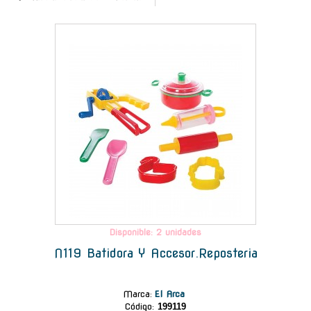
-
Disponible: 2 unidades
N119 Batidora Y Accesor.Reposteria
Marca
:
El Arca
Código:
199119