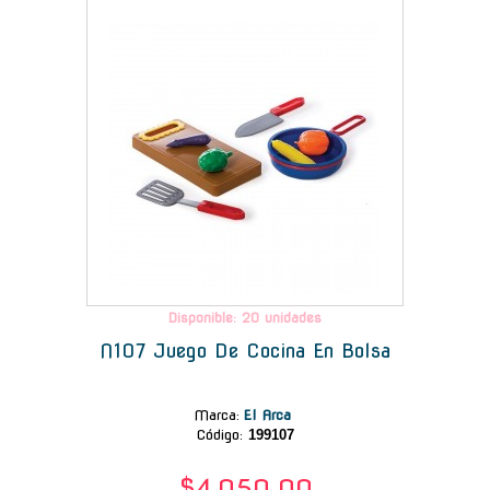
-
Disponible: 20 unidades
N107 Juego De Cocina En Bolsa
Marca
:
El Arca
Código:
199107
$4.050,00