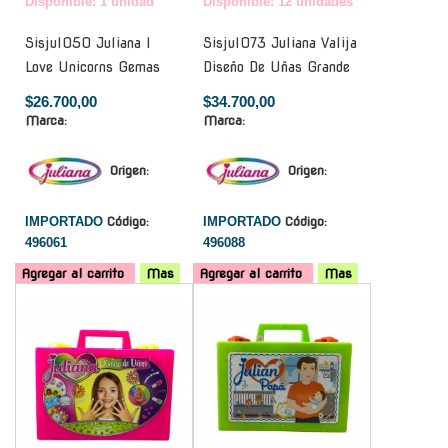
Disponible: 1 unidad
Disponible: 12 unidades
Sisjul050 Juliana I
Sisjul073 Juliana Valija
Love Unicorns Gemas
Diseño De Uñas Grande
$26.700,00
$34.700,00
Marca:
Marca:
Origen:
Origen:
IMPORTADO
Código:
IMPORTADO
Código:
496061
496088
Agregar al carrito
Mas
Agregar al carrito
Mas
-
-