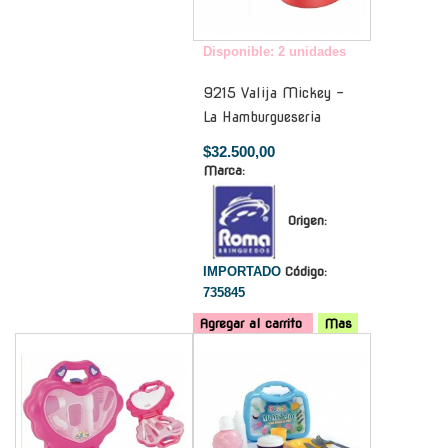
Disponible: 2 unidades
9215 Valija Mickey -
La Hamburgueseria
$32.500,00
Marca:
Origen:
IMPORTADO
Código:
735845
Agregar al carrito
Mas
-
-