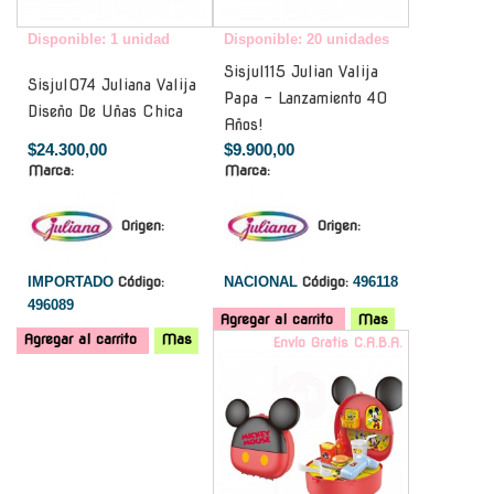
Disponible: 1 unidad
Disponible: 20 unidades
Sisjul115 Julian Valija
Sisjul074 Juliana Valija
Papa - Lanzamiento 40
Diseño De Uñas Chica
Años!
$24.300,00
$9.900,00
Marca:
Marca:
Origen:
Origen:
IMPORTADO
Código:
NACIONAL
Código:
496118
496089
Agregar al carrito
Mas
Agregar al carrito
Mas
Envío Gratis C.A.B.A.