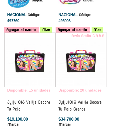
Origen:
Origen:
NACIONAL
Código:
NACIONAL
Código:
493360
495003
Agregar al carrito
Mas
Agregar al carrito
Mas
-
Envío Gratis C.A.B.A.
Disponible: 15 unidades
Disponible: 20 unidades
Jyjjul018 Valija Decora
Jyjjul019 Valija Decora
Tu Pelo
Tu Pelo Grande
$19.100,00
$34.700,00
Marca:
Marca: