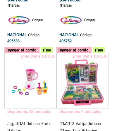
Marca:
Marca:
Origen:
Origen:
NACIONAL
Código:
NACIONAL
Código:
495533
495752
Agregar al carrito
Mas
Agregar al carrito
Mas
Envío Gratis C.A.B.A.
Envío Gratis C.A.B.A.
Disponible: 18 unidades
Disponible: 4 unidades
Jyjjul031 Juliana Fruti
Ma202 Valija Juliana
Paletas
Maquillaje Artistico