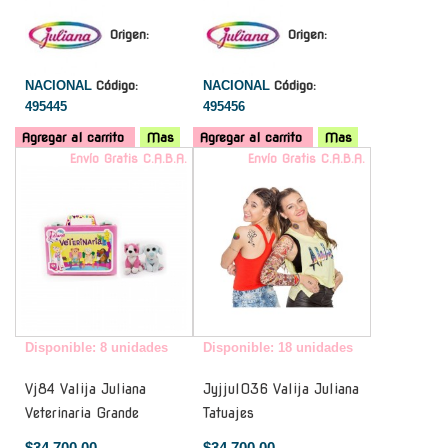
Origen:
Origen:
NACIONAL
Código:
NACIONAL
Código:
495445
495456
Agregar al carrito
Mas
Agregar al carrito
Mas
Envío Gratis C.A.B.A.
Envío Gratis C.A.B.A.
Disponible: 8 unidades
Disponible: 18 unidades
Vj84 Valija Juliana
Jyjjul036 Valija Juliana
Veterinaria Grande
Tatuajes
$34.700,00
$34.700,00