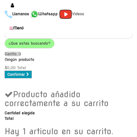
Llamanos
Whatsapp
Videos
Productos
Menú
Populares
¿Que estas buscando?
Categorías
Carrito:
O
Marcas
Ningún producto
Mayoristas
$0,00
Total
Confirmar
Contacto
Producto añadido
-
Envío gratis a C.A.B.A. a
correctamente a su carrito
partir de $30000
Cantidad elegida
Total
Hay 1 articulo en su carrito.