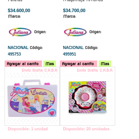
$34.600,00
$34.700,00
Marca:
Marca:
Origen:
Origen:
NACIONAL
Código:
NACIONAL
Código:
495753
495951
Agregar al carrito
Mas
Agregar al carrito
Mas
Envío Gratis C.A.B.A.
Envío Gratis C.A.B.A.
Disponible: 1 unidad
Disponible: 20 unidades