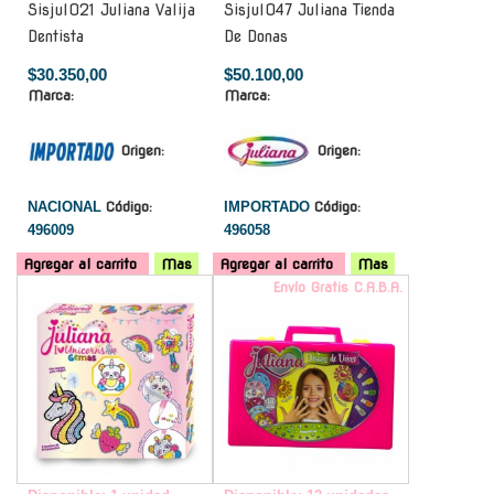
Sisjul021 Juliana Valija
Sisjul047 Juliana Tienda
Dentista
De Donas
$30.350,00
$50.100,00
Marca:
Marca:
Origen:
Origen:
NACIONAL
Código:
IMPORTADO
Código:
496009
496058
Agregar al carrito
Mas
Agregar al carrito
Mas
-
Envío Gratis C.A.B.A.